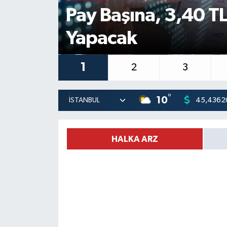
Pay Başına, 3,40 
Yapacak
1
2
3
°
10
45,4362
HALKA ARZ