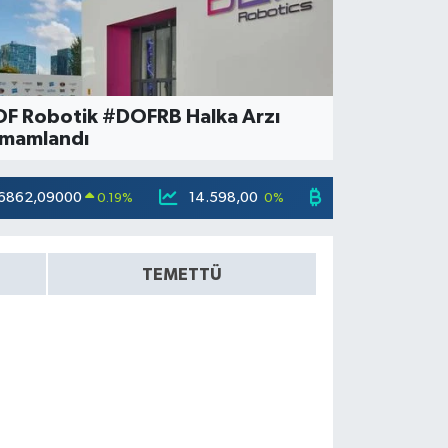
orsa İstanbul'da Manipüla
perasyonu
F Robotik #DOFRB Halka Arzı
mamlandı
6862,09000
14.598,00
79.591,74
0.19
%
0
%
-1.82
TEMETTÜ