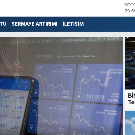
BITC
79.5
DOL
45,4
TÜ
SERMAYE ARTIRIMI
İLETİŞİM
EUR
53,3
STER
61,6
G.AL
686
BİST
14.5
Bİ
Te
Şİ