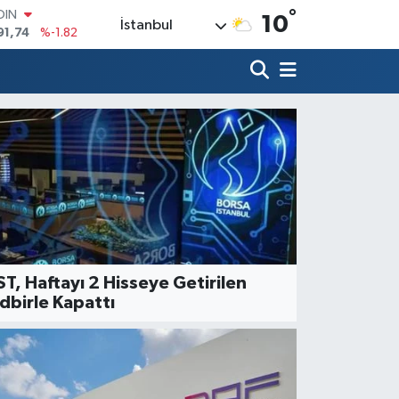
°
OIN
10
İstanbul
91,74
%-1.82
AR
3620
%0.02
O
8690
%0.19
LİN
0380
%0.18
TIN
2,09000
%0.19
100
98,00
%0
ST, Haftayı 2 Hisseye Getirilen
dbirle Kapattı
RKET HABERLERİ