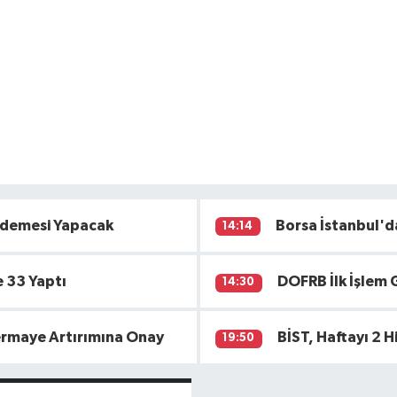
Ödemesi Yapacak
Borsa İstanbul'
14:14
 33 Yaptı
DOFRB İlk İşlem 
14:30
Sermaye Artırımına Onay
BİST, Haftayı 2 H
19:50