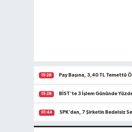
Pay Başına, 3,40 TL Temettü 
15:28
BİST'te 3 İşlem Gününde Yüzde
15:28
SPK’dan, 7 Şirketin Bedelsiz 
01:44