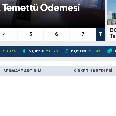
TL Temettü Ödemesi
B
O
DO
4
5
6
7
T
Ta
0
53,38690
61,60380
0.02
%
0.19
%
0.18
%
SERMAYE ARTIRIMI
ŞİRKET HABERLERİ