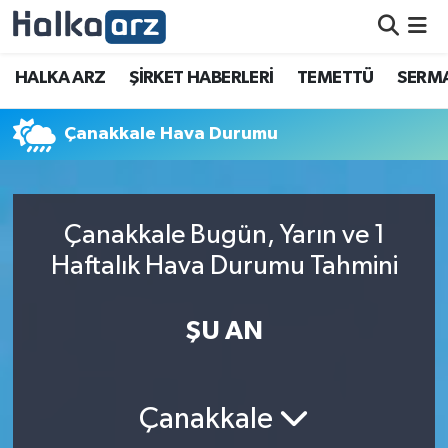
HALKA ARZ
HALKA ARZ
ŞİRKET HABERLERİ
TEMETTÜ
SERMA
SERMAYE ARTIRIMI
Çanakkale Hava Durumu
ŞİRKET HABERLERİ
TEMETTÜ
Çanakkale Bugün, Yarın ve 1
Haftalık Hava Durumu Tahmini
İletişim
ŞU AN
Çanakkale