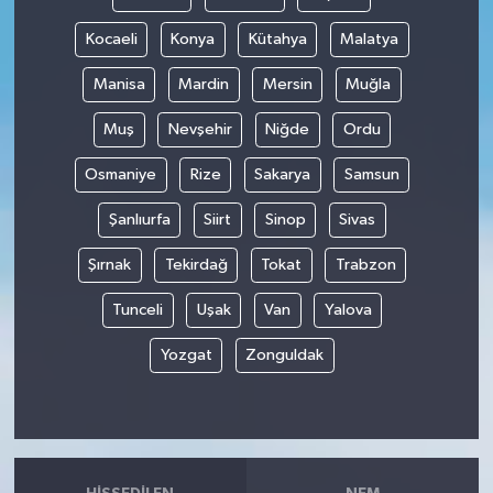
Kocaeli
Konya
Kütahya
Malatya
Manisa
Mardin
Mersin
Muğla
Muş
Nevşehir
Niğde
Ordu
Osmaniye
Rize
Sakarya
Samsun
Şanlıurfa
Siirt
Sinop
Sivas
Şırnak
Tekirdağ
Tokat
Trabzon
Tunceli
Uşak
Van
Yalova
Yozgat
Zonguldak