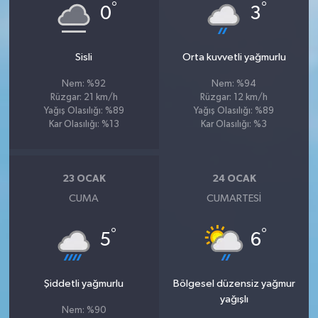
°
°
0
3
Sisli
Orta kuvvetli yağmurlu
Nem: %92
Nem: %94
Rüzgar: 21 km/h
Rüzgar: 12 km/h
Yağış Olasılığı: %89
Yağış Olasılığı: %89
Kar Olasılığı: %13
Kar Olasılığı: %3
23 OCAK
24 OCAK
CUMA
CUMARTESI
°
°
5
6
Şiddetli yağmurlu
Bölgesel düzensiz yağmur
yağışlı
Nem: %90