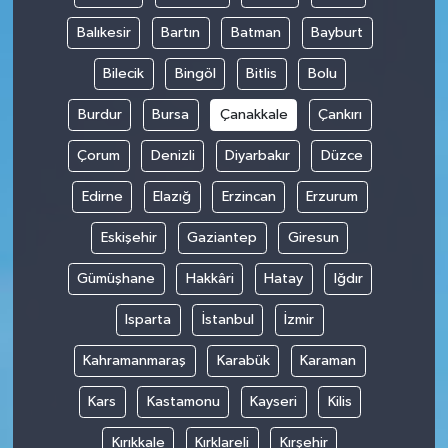
Balıkesir
Bartın
Batman
Bayburt
Bilecik
Bingöl
Bitlis
Bolu
Burdur
Bursa
Çanakkale
Çankırı
Çorum
Denizli
Diyarbakır
Düzce
Edirne
Elazığ
Erzincan
Erzurum
Eskişehir
Gaziantep
Giresun
Gümüşhane
Hakkâri
Hatay
Iğdır
Isparta
İstanbul
İzmir
Kahramanmaraş
Karabük
Karaman
Kars
Kastamonu
Kayseri
Kilis
Kırıkkale
Kırklareli
Kırşehir