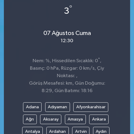
°
3
07 Ağustos Cuma
12:30
°
Nem: %, Hissedilen Sıcaklık: 0
,
Basınç: 0 hPa, Rüzgar: 0 km/s, Çiy
Noktası: ,
Görüş Mesafesi: km, Gün Doğumu:
8:29, Gün Batımı: 18:16
Adana
Adıyaman
Afyonkarahisar
Ağrı
Aksaray
Amasya
Ankara
Antalya
Ardahan
Artvin
Aydın