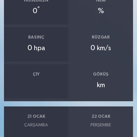
HISSEDILEN
NEM
°
0
%
BASINÇ
RÜZGAR
0
0
hpa
km/s
ÇIY
GÖRÜŞ
km
21 OCAK
22 OCAK
ÇARŞAMBA
PERŞEMBE