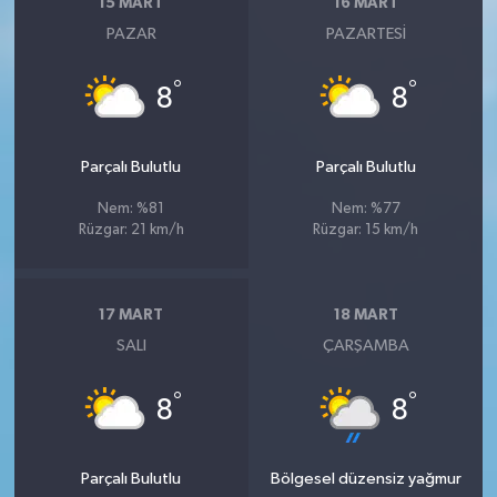
15 MART
16 MART
PAZAR
PAZARTESI
°
°
8
8
Parçalı Bulutlu
Parçalı Bulutlu
Nem: %81
Nem: %77
Rüzgar: 21 km/h
Rüzgar: 15 km/h
17 MART
18 MART
SALI
ÇARŞAMBA
°
°
8
8
Parçalı Bulutlu
Bölgesel düzensiz yağmur