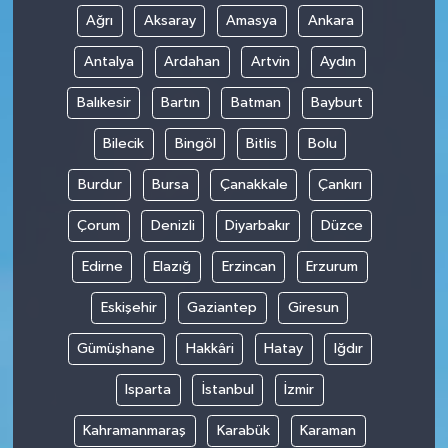
Ağrı
Aksaray
Amasya
Ankara
Antalya
Ardahan
Artvin
Aydın
Balıkesir
Bartın
Batman
Bayburt
Bilecik
Bingöl
Bitlis
Bolu
Burdur
Bursa
Çanakkale
Çankırı
Çorum
Denizli
Diyarbakır
Düzce
Edirne
Elazığ
Erzincan
Erzurum
Eskişehir
Gaziantep
Giresun
Gümüşhane
Hakkâri
Hatay
Iğdır
Isparta
İstanbul
İzmir
Kahramanmaraş
Karabük
Karaman