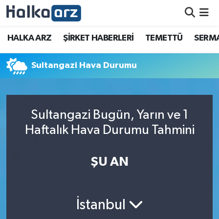
HALKA ARZ
HALKA ARZ
ŞİRKET HABERLERİ
TEMETTÜ
SERMA
SERMAYE ARTIRIMI
Sultangazi Hava Durumu
ŞİRKET HABERLERİ
TEMETTÜ
Sultangazi Bugün, Yarın ve 1
Haftalık Hava Durumu Tahmini
İletişim
ŞU AN
İstanbul