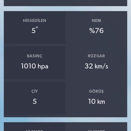
HISSEDILEN
NEM
°
5
%76
BASINÇ
RÜZGAR
1010
32
hpa
km/s
ÇIY
GÖRÜŞ
5
10
km