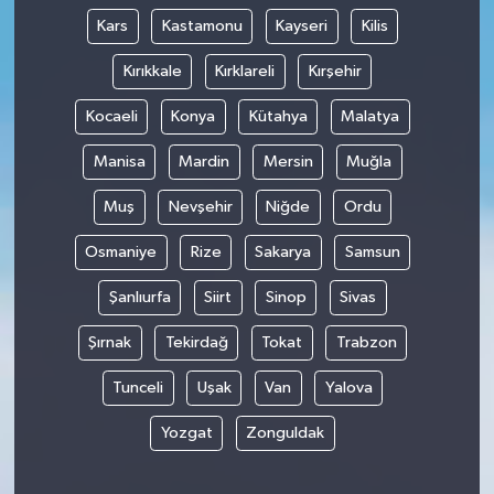
Kars
Kastamonu
Kayseri
Kilis
Kırıkkale
Kırklareli
Kırşehir
Kocaeli
Konya
Kütahya
Malatya
Manisa
Mardin
Mersin
Muğla
Muş
Nevşehir
Niğde
Ordu
Osmaniye
Rize
Sakarya
Samsun
Şanlıurfa
Siirt
Sinop
Sivas
Şırnak
Tekirdağ
Tokat
Trabzon
Tunceli
Uşak
Van
Yalova
Yozgat
Zonguldak