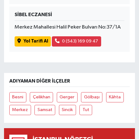
SİBEL ECZANESİ
Merkez Mahallesi Halil Peker Bulvarı No:37/1A
Yol Tarifi Al
0 (543) 169 09 47
ADIYAMAN DIĞER İLÇELER
Besni
Çelikhan
Gerger
Gölbaşı
Kâhta
Merkez
Samsat
Sincik
Tut