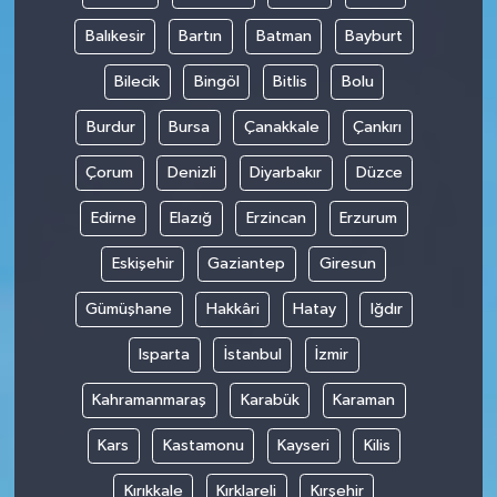
Balıkesir
Bartın
Batman
Bayburt
Bilecik
Bingöl
Bitlis
Bolu
Burdur
Bursa
Çanakkale
Çankırı
Çorum
Denizli
Diyarbakır
Düzce
Edirne
Elazığ
Erzincan
Erzurum
Eskişehir
Gaziantep
Giresun
Gümüşhane
Hakkâri
Hatay
Iğdır
Isparta
İstanbul
İzmir
Kahramanmaraş
Karabük
Karaman
Kars
Kastamonu
Kayseri
Kilis
Kırıkkale
Kırklareli
Kırşehir