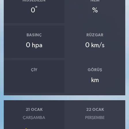
HISSEDILEN
NEM
°
0
%
BASINÇ
RÜZGAR
0
0
hpa
km/s
ÇIY
GÖRÜŞ
km
21 OCAK
22 OCAK
ÇARŞAMBA
PERŞEMBE