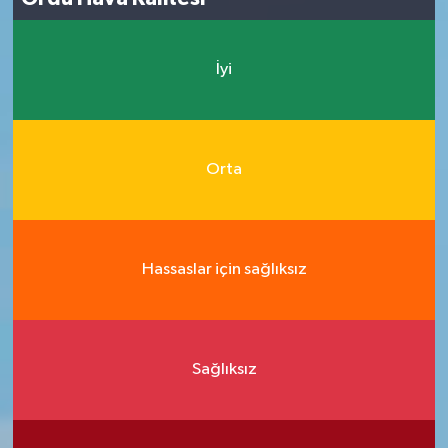
İyi
Orta
Hassaslar için sağlıksız
Sağlıksız