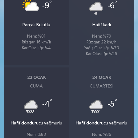
°
°
-9
-6
Parçalı Bulutlu
Hafif karlı
Nem: %81
Nem: %79
Rüzgar: 16 km/h
Rüzgar: 22 km/h
Kar Olasılığı: %4
Yağış Olasılığı: %70
Kar Olasılığı: %26
23 OCAK
24 OCAK
CUMA
CUMARTESI
°
°
-4
-5
Hafif dondurucu yağmurlu
Hafif dondurucu yağmurlu
Nem: %83
Nem: %86