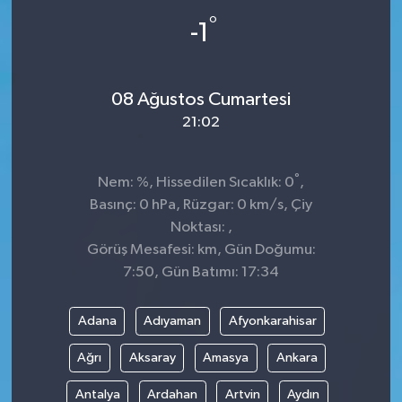
°
-1
08 Ağustos Cumartesi
21:02
°
Nem: %, Hissedilen Sıcaklık: 0
,
Basınç: 0 hPa, Rüzgar: 0 km/s, Çiy
Noktası: ,
Görüş Mesafesi: km, Gün Doğumu:
7:50, Gün Batımı: 17:34
Adana
Adıyaman
Afyonkarahisar
Ağrı
Aksaray
Amasya
Ankara
Antalya
Ardahan
Artvin
Aydın