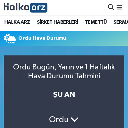
HALKA ARZ
HALKA ARZ
ŞİRKET HABERLERİ
TEMETTÜ
SERMA
SERMAYE ARTIRIMI
Ordu Hava Durumu
ŞİRKET HABERLERİ
TEMETTÜ
Ordu Bugün, Yarın ve 1 Haftalık
Hava Durumu Tahmini
İletişim
ŞU AN
Ordu