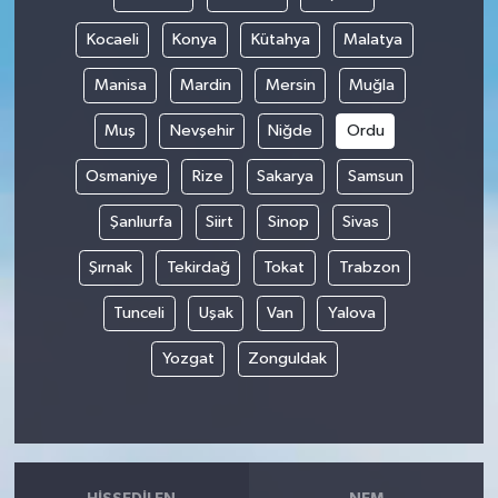
Kocaeli
Konya
Kütahya
Malatya
Manisa
Mardin
Mersin
Muğla
Muş
Nevşehir
Niğde
Ordu
Osmaniye
Rize
Sakarya
Samsun
Şanlıurfa
Siirt
Sinop
Sivas
Şırnak
Tekirdağ
Tokat
Trabzon
Tunceli
Uşak
Van
Yalova
Yozgat
Zonguldak