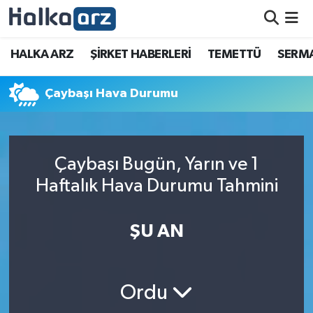
HALKA ARZ
HALKA ARZ
ŞİRKET HABERLERİ
TEMETTÜ
SERMA
SERMAYE ARTIRIMI
Çaybaşı Hava Durumu
ŞİRKET HABERLERİ
TEMETTÜ
Çaybaşı Bugün, Yarın ve 1
Haftalık Hava Durumu Tahmini
İletişim
ŞU AN
Ordu