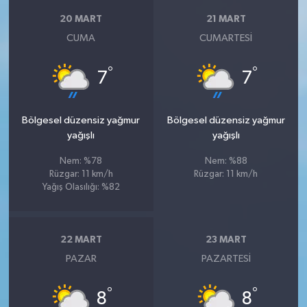
20 MART
21 MART
CUMA
CUMARTESI
°
°
7
7
Bölgesel düzensiz yağmur
Bölgesel düzensiz yağmur
yağışlı
yağışlı
Nem: %78
Nem: %88
Rüzgar: 11 km/h
Rüzgar: 11 km/h
Yağış Olasılığı: %82
22 MART
23 MART
PAZAR
PAZARTESI
°
°
8
8