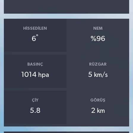
HISSEDILEN
NEM
°
6
%96
BASINÇ
RÜZGAR
1014
5
hpa
km/s
ÇIY
GÖRÜŞ
5.8
2
km