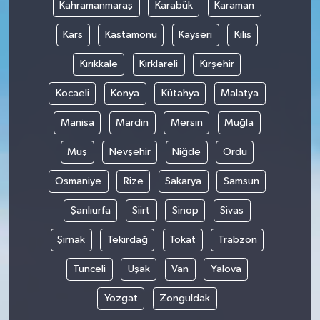
Kahramanmaraş
Karabük
Karaman
Kars
Kastamonu
Kayseri
Kilis
Kırıkkale
Kırklareli
Kırşehir
Kocaeli
Konya
Kütahya
Malatya
Manisa
Mardin
Mersin
Muğla
Muş
Nevşehir
Niğde
Ordu
Osmaniye
Rize
Sakarya
Samsun
Şanlıurfa
Siirt
Sinop
Sivas
Şırnak
Tekirdağ
Tokat
Trabzon
Tunceli
Uşak
Van
Yalova
Yozgat
Zonguldak