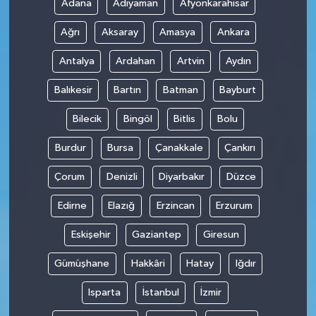
Adana
Adıyaman
Afyonkarahisar
Ağrı
Aksaray
Amasya
Ankara
Antalya
Ardahan
Artvin
Aydın
Balıkesir
Bartın
Batman
Bayburt
Bilecik
Bingöl
Bitlis
Bolu
Burdur
Bursa
Çanakkale
Çankırı
Çorum
Denizli
Diyarbakır
Düzce
Edirne
Elazığ
Erzincan
Erzurum
Eskişehir
Gaziantep
Giresun
Gümüşhane
Hakkâri
Hatay
Iğdır
Isparta
İstanbul
İzmir