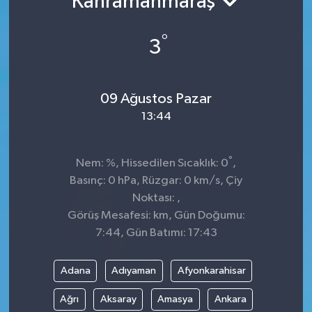
Kahramanmaraş
°
3
09 Ağustos Pazar
13:44
°
Nem: %, Hissedilen Sıcaklık: 0
,
Basınç: 0 hPa, Rüzgar: 0 km/s, Çiy
Noktası: ,
Görüş Mesafesi: km, Gün Doğumu:
7:44, Gün Batımı: 17:43
Adana
Adıyaman
Afyonkarahisar
Ağrı
Aksaray
Amasya
Ankara