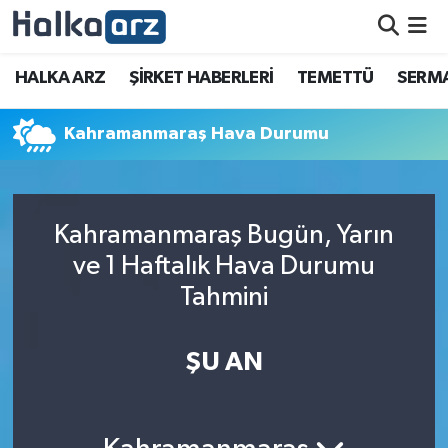
HALKA ARZ
HALKA ARZ
ŞİRKET HABERLERİ
TEMETTÜ
SERMA
SERMAYE ARTIRIMI
Kahramanmaraş Hava Durumu
ŞİRKET HABERLERİ
TEMETTÜ
Kahramanmaraş Bugün, Yarın
ve 1 Haftalık Hava Durumu
İletişim
Tahmini
ŞU AN