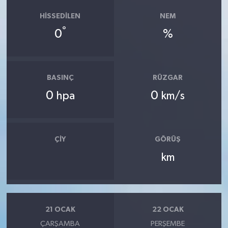
HISSEDILEN
NEM
°
0
%
BASINÇ
RÜZGAR
0
0
hpa
km/s
ÇIY
GÖRÜŞ
km
21 OCAK
22 OCAK
ÇARŞAMBA
PERŞEMBE