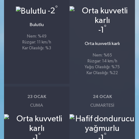
°
-2
Bulutlu
°
-1
Nem: %49
Rüzgar: 11 km/h
Orta kuvvetli karlı
Kar Olasılığı: %3
Nem: %65
Rüzgar: 14 km/h
Yağış Olasılığı: %75
Kar Olasılığı: %22
23 OCAK
24 OCAK
CUMA
CUMARTESI
°
°
-1
-1