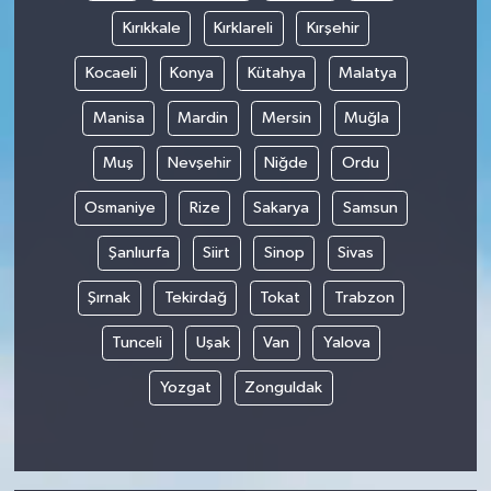
Kırıkkale
Kırklareli
Kırşehir
Kocaeli
Konya
Kütahya
Malatya
Manisa
Mardin
Mersin
Muğla
Muş
Nevşehir
Niğde
Ordu
Osmaniye
Rize
Sakarya
Samsun
Şanlıurfa
Siirt
Sinop
Sivas
Şırnak
Tekirdağ
Tokat
Trabzon
Tunceli
Uşak
Van
Yalova
Yozgat
Zonguldak