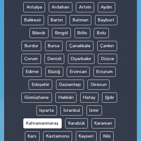
Antalya
Ardahan
Artvin
Aydın
Balıkesir
Bartın
Batman
Bayburt
Bilecik
Bingöl
Bitlis
Bolu
Burdur
Bursa
Çanakkale
Çankırı
Çorum
Denizli
Diyarbakır
Düzce
Edirne
Elazığ
Erzincan
Erzurum
Eskişehir
Gaziantep
Giresun
Gümüşhane
Hakkâri
Hatay
Iğdır
Isparta
İstanbul
İzmir
Kahramanmaraş
Karabük
Karaman
Kars
Kastamonu
Kayseri
Kilis