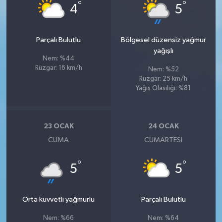
°
°
4
5
Parçalı Bulutlu
Bölgesel düzensiz yağmur
yağışlı
Nem: %44
Rüzgar: 16 km/h
Nem: %52
Rüzgar: 25 km/h
Yağış Olasılığı: %81
23 OCAK
24 OCAK
CUMA
CUMARTESI
°
°
5
5
Orta kuvvetli yağmurlu
Parçalı Bulutlu
Nem: %66
Nem: %64