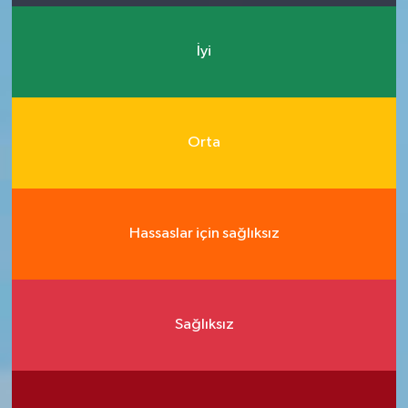
İyi
Orta
Hassaslar için sağlıksız
Sağlıksız