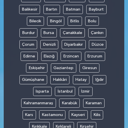
Balıkesir
Bartın
Batman
Bayburt
Bilecik
Bingöl
Bitlis
Bolu
Burdur
Bursa
Çanakkale
Çankırı
Çorum
Denizli
Diyarbakır
Düzce
Edirne
Elazığ
Erzincan
Erzurum
Eskişehir
Gaziantep
Giresun
Gümüşhane
Hakkâri
Hatay
Iğdır
Isparta
İstanbul
İzmir
Kahramanmaraş
Karabük
Karaman
Kars
Kastamonu
Kayseri
Kilis
Kırıkkale
Kırklareli
Kırşehir