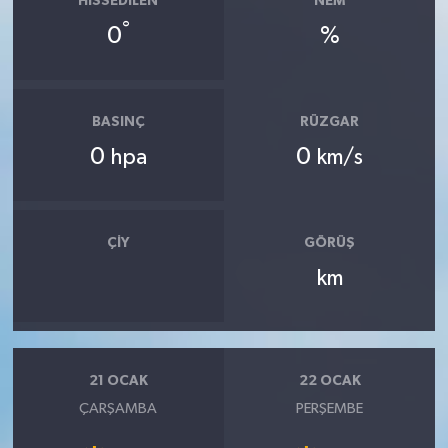
HISSEDILEN
NEM
°
0
%
BASINÇ
RÜZGAR
0
0
hpa
km/s
ÇIY
GÖRÜŞ
km
21 OCAK
22 OCAK
ÇARŞAMBA
PERŞEMBE