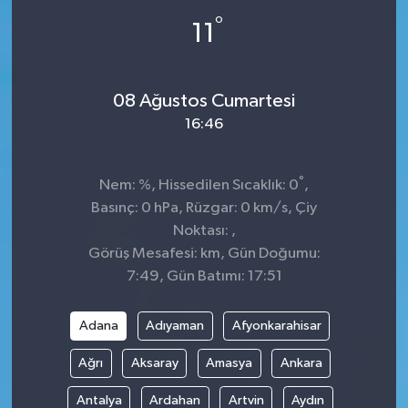
°
11
08 Ağustos Cumartesi
16:46
°
Nem: %, Hissedilen Sıcaklık: 0
,
Basınç: 0 hPa, Rüzgar: 0 km/s, Çiy
Noktası: ,
Görüş Mesafesi: km, Gün Doğumu:
7:49, Gün Batımı: 17:51
Adana
Adıyaman
Afyonkarahisar
Ağrı
Aksaray
Amasya
Ankara
Antalya
Ardahan
Artvin
Aydın