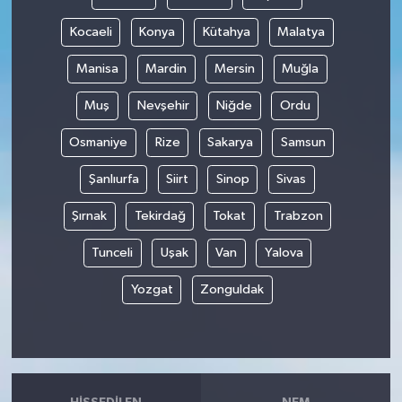
Kocaeli
Konya
Kütahya
Malatya
Manisa
Mardin
Mersin
Muğla
Muş
Nevşehir
Niğde
Ordu
Osmaniye
Rize
Sakarya
Samsun
Şanlıurfa
Siirt
Sinop
Sivas
Şırnak
Tekirdağ
Tokat
Trabzon
Tunceli
Uşak
Van
Yalova
Yozgat
Zonguldak