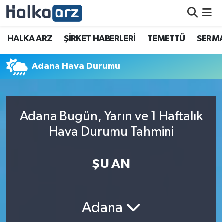
HALKA ARZ
HALKA ARZ
ŞİRKET HABERLERİ
TEMETTÜ
SERMA
SERMAYE ARTIRIMI
Adana Hava Durumu
ŞİRKET HABERLERİ
TEMETTÜ
Adana Bugün, Yarın ve 1 Haftalık
Hava Durumu Tahmini
İletişim
ŞU AN
Adana