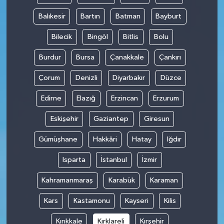
Balıkesir
Bartın
Batman
Bayburt
Bilecik
Bingöl
Bitlis
Bolu
Burdur
Bursa
Çanakkale
Çankırı
Çorum
Denizli
Diyarbakır
Düzce
Edirne
Elazığ
Erzincan
Erzurum
Eskişehir
Gaziantep
Giresun
Gümüşhane
Hakkâri
Hatay
Iğdır
Isparta
İstanbul
İzmir
Kahramanmaraş
Karabük
Karaman
Kars
Kastamonu
Kayseri
Kilis
Kırıkkale
Kırklareli
Kırşehir