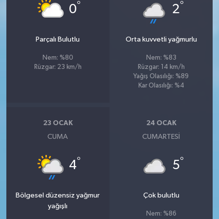
°
°
0
2
Parçalı Bulutlu
Orta kuvvetli yağmurlu
Nem: %80
Nem: %83
Rüzgar: 23 km/h
Rüzgar: 14 km/h
Yağış Olasılığı: %89
Kar Olasılığı: %4
23 OCAK
24 OCAK
CUMA
CUMARTESI
°
°
4
5
Bölgesel düzensiz yağmur
Çok bulutlu
yağışlı
Nem: %86