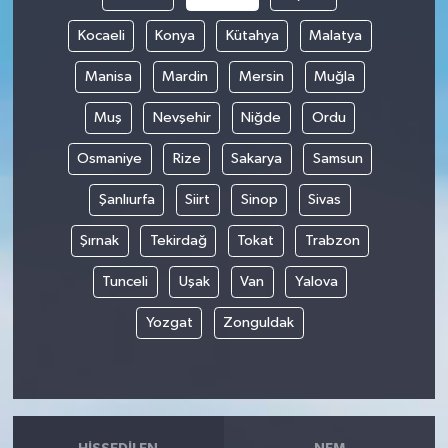
Kocaeli
Konya
Kütahya
Malatya
Manisa
Mardin
Mersin
Muğla
Muş
Nevşehir
Niğde
Ordu
Osmaniye
Rize
Sakarya
Samsun
Şanlıurfa
Siirt
Sinop
Sivas
Şırnak
Tekirdağ
Tokat
Trabzon
Tunceli
Uşak
Van
Yalova
Yozgat
Zonguldak