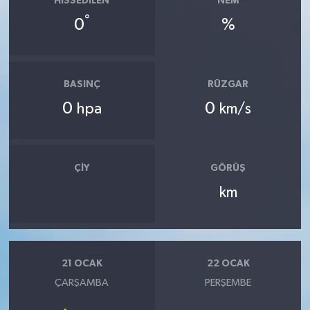
HISSEDILEN
NEM
°
0
%
BASINÇ
RÜZGAR
0
0
hpa
km/s
ÇIY
GÖRÜŞ
km
21 OCAK
22 OCAK
ÇARŞAMBA
PERŞEMBE