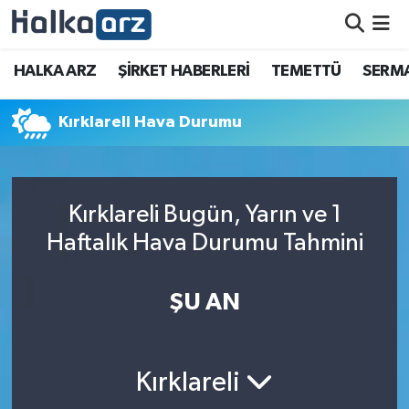
HALKA ARZ
HALKA ARZ
ŞİRKET HABERLERİ
TEMETTÜ
SERMA
SERMAYE ARTIRIMI
Kırklareli Hava Durumu
ŞİRKET HABERLERİ
TEMETTÜ
Kırklareli Bugün, Yarın ve 1
Haftalık Hava Durumu Tahmini
İletişim
ŞU AN
Kırklareli