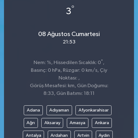
°
3
08 Ağustos Cumartesi
21:53
°
Nem: %, Hissedilen Sıcaklık: 0
,
Basınç: 0 hPa, Rüzgar: 0 km/s, Çiy
Noktası: ,
Görüş Mesafesi: km, Gün Doğumu:
8:33, Gün Batımı: 18:11
Adana
Adıyaman
Afyonkarahisar
Ağrı
Aksaray
Amasya
Ankara
Antalya
Ardahan
Artvin
Aydın