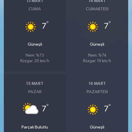
13 MART
14 MART
CUMA
CUMARTESI
°
°
7
7
Güneşli
Güneşli
Nem: %73
Nem: %74
Rüzgar: 20 km/h
Rüzgar: 19 km/h
15 MART
16 MART
PAZAR
PAZARTESI
°
°
7
7
Parçalı Bulutlu
Güneşli