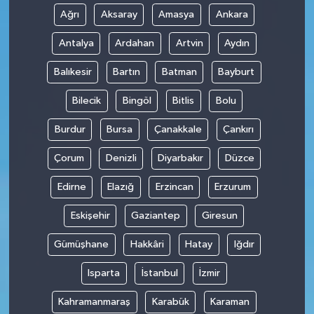
Ağrı
Aksaray
Amasya
Ankara
Antalya
Ardahan
Artvin
Aydın
Balıkesir
Bartın
Batman
Bayburt
Bilecik
Bingöl
Bitlis
Bolu
Burdur
Bursa
Çanakkale
Çankırı
Çorum
Denizli
Diyarbakır
Düzce
Edirne
Elazığ
Erzincan
Erzurum
Eskişehir
Gaziantep
Giresun
Gümüşhane
Hakkâri
Hatay
Iğdır
Isparta
İstanbul
İzmir
Kahramanmaraş
Karabük
Karaman