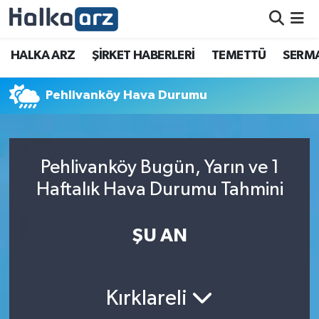
HALKA ARZ
HALKA ARZ
ŞİRKET HABERLERİ
TEMETTÜ
SERMA
SERMAYE ARTIRIMI
Pehlivanköy Hava Durumu
ŞİRKET HABERLERİ
TEMETTÜ
Pehlivanköy Bugün, Yarın ve 1
Haftalık Hava Durumu Tahmini
İletişim
ŞU AN
Kırklareli