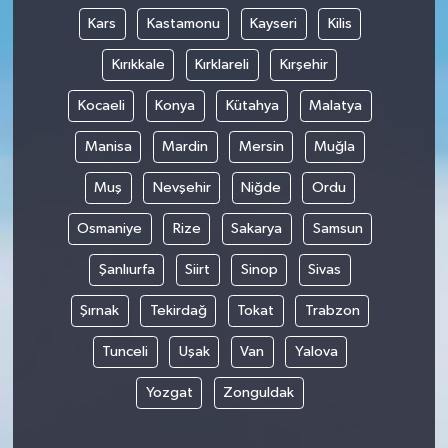
Kars
Kastamonu
Kayseri
Kilis
Kırıkkale
Kırklareli
Kırşehir
Kocaeli
Konya
Kütahya
Malatya
Manisa
Mardin
Mersin
Muğla
Muş
Nevşehir
Niğde
Ordu
Osmaniye
Rize
Sakarya
Samsun
Şanlıurfa
Siirt
Sinop
Sivas
Şırnak
Tekirdağ
Tokat
Trabzon
Tunceli
Uşak
Van
Yalova
Yozgat
Zonguldak