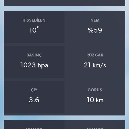
HISSEDILEN
NEM
°
10
%59
BASINÇ
RÜZGAR
1023
21
hpa
km/s
ÇIY
GÖRÜŞ
3.6
10
km