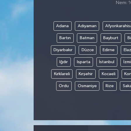
Nem: %,
Adana
Adıyaman
Afyonkarahis
Bartın
Batman
Bayburt
Bi
Diyarbakır
Düzce
Edirne
Elaz
Iğdır
Isparta
İstanbul
İzmi
Kırklareli
Kırşehir
Kocaeli
Ko
Ordu
Osmaniye
Rize
Sak