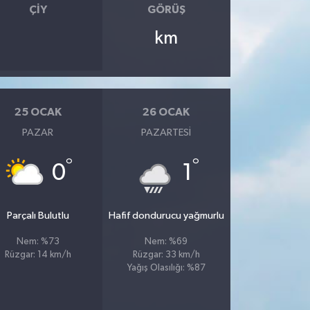
ÇIY
GÖRÜŞ
km
25 OCAK
26 OCAK
PAZAR
PAZARTESI
°
°
0
1
Parçalı Bulutlu
Hafif dondurucu yağmurlu
Nem: %73
Nem: %69
Rüzgar: 14 km/h
Rüzgar: 33 km/h
Yağış Olasılığı: %87