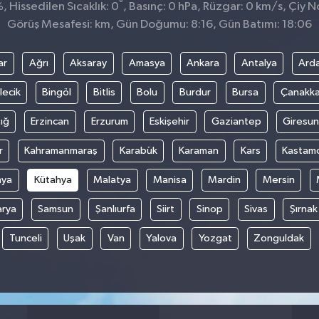
°
 Hissedilen Sıcaklık: 0
, Basınç: 0 hPa, Rüzgar: 0 km/s, Çiy No
Görüş Mesafesi: km, Gün Doğumu: 8:16, Gün Batımı: 18:06
ar
Ağrı
Aksaray
Amasya
Ankara
Antalya
Ard
lecik
Bingöl
Bitlis
Bolu
Burdur
Bursa
Çanakka
ığ
Erzincan
Erzurum
Eskişehir
Gaziantep
Giresun
r
Kahramanmaraş
Karabük
Karaman
Kars
Kastam
nya
Kütahya
Malatya
Manisa
Mardin
Mersin
arya
Samsun
Şanlıurfa
Siirt
Sinop
Sivas
Şırnak
Tunceli
Uşak
Van
Yalova
Yozgat
Zonguldak