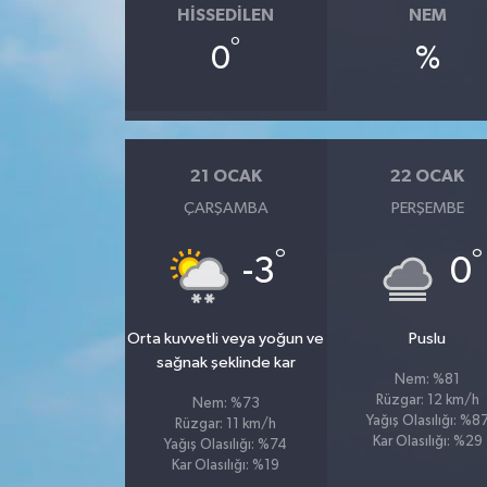
HISSEDILEN
NEM
°
0
%
21 OCAK
22 OCAK
ÇARŞAMBA
PERŞEMBE
°
°
-3
0
Orta kuvvetli veya yoğun ve
Puslu
sağnak şeklinde kar
Nem: %81
Rüzgar: 12 km/h
Nem: %73
Yağış Olasılığı: %8
Rüzgar: 11 km/h
Kar Olasılığı: %29
Yağış Olasılığı: %74
Kar Olasılığı: %19