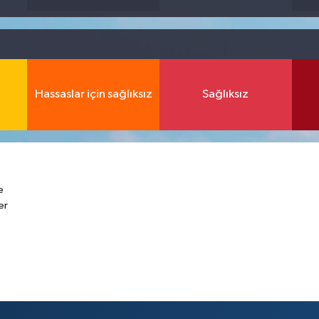
Hassaslar için sağlıksız
Sağlıksız
e
er