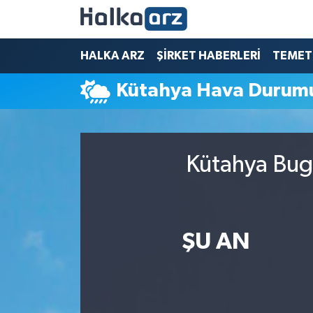
HALKA ARZ
HALKA ARZ
ŞİRKET HABERLERİ
TEMET
Kütahya Hava Durum
SERMAYE ARTIRIMI
ŞİRKET HABERLERİ
Kütahya Bugü
TEMETTÜ
İletişim
ŞU AN