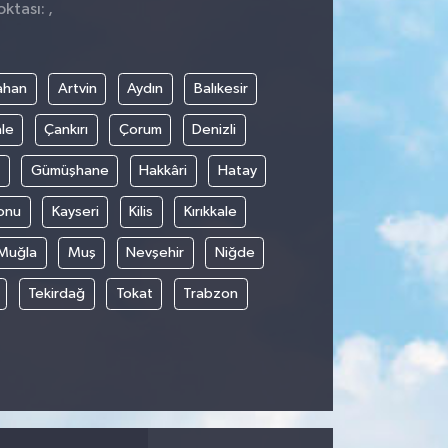
ktası: ,
ahan
Artvin
Aydın
Balıkesir
le
Çankırı
Çorum
Denizli
Gümüşhane
Hakkâri
Hatay
onu
Kayseri
Kilis
Kırıkkale
Muğla
Muş
Nevşehir
Niğde
Tekirdağ
Tokat
Trabzon