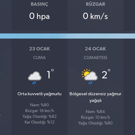
BASINÇ
RÜZGAR
0
0
hpa
km/s
23 OCAK
24 OCAK
CUMA
CUMARTESI
°
°
1
2
Orta kuvvetli yağmurlu
Bölgesel düzensiz yağmur
yağışlı
Nem: %80
Rüzgar: 16 km/h
Nem: %84
7
Yağış Olasılığı: %82
Rüzgar: 10 km/h
Kar Olasılığı: %12
Yağış Olasılığı: %80