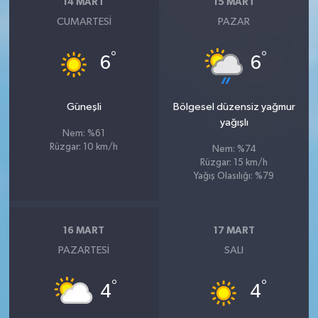
14 MART
15 MART
CUMARTESI
PAZAR
°
°
6
6
Güneşli
Bölgesel düzensiz yağmur
yağışlı
Nem: %61
Rüzgar: 10 km/h
Nem: %74
Rüzgar: 15 km/h
Yağış Olasılığı: %79
16 MART
17 MART
PAZARTESI
SALI
°
°
4
4