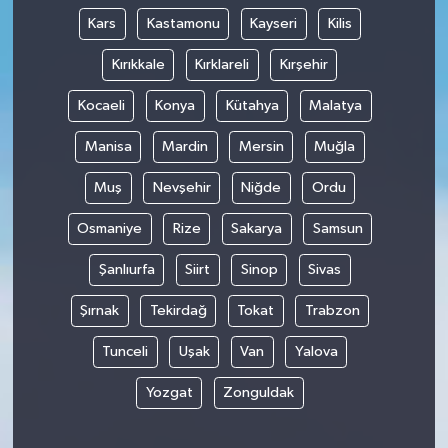
Kars
Kastamonu
Kayseri
Kilis
Kırıkkale
Kırklareli
Kırşehir
Kocaeli
Konya
Kütahya
Malatya
Manisa
Mardin
Mersin
Muğla
Muş
Nevşehir
Niğde
Ordu
Osmaniye
Rize
Sakarya
Samsun
Şanlıurfa
Siirt
Sinop
Sivas
Şırnak
Tekirdağ
Tokat
Trabzon
Tunceli
Uşak
Van
Yalova
Yozgat
Zonguldak