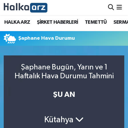
HALKA ARZ
HALKA ARZ
ŞİRKET HABERLERİ
TEMETTÜ
SERMA
SERMAYE ARTIRIMI
Şaphane Hava Durumu
ŞİRKET HABERLERİ
TEMETTÜ
Şaphane Bugün, Yarın ve 1
Haftalık Hava Durumu Tahmini
İletişim
ŞU AN
Kütahya