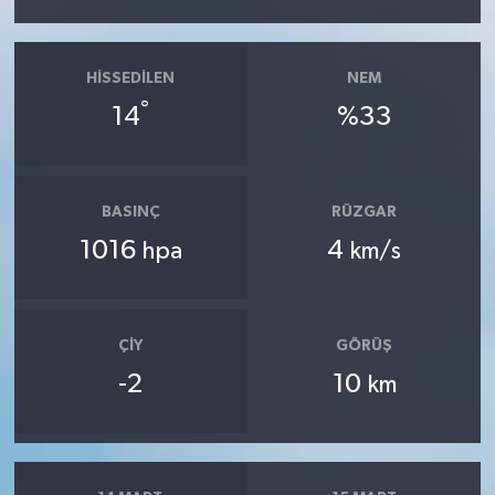
HISSEDILEN
NEM
°
14
%33
BASINÇ
RÜZGAR
1016
4
hpa
km/s
ÇIY
GÖRÜŞ
-2
10
km