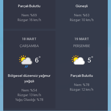
Parçalı Bulutlu
Güneşli
Nem: %69
Nem: %63
Rüzgar: 16 km/h
Rüzgar: 10 km/h
18 MART
19 MART
ÇARŞAMBA
PERŞEMBE
°
°
6
5
Bölgesel düzensiz yağmur
Parçalı Bulutlu
yağışlı
Nem: %78
Rüzgar: 12 km/h
Nem: %54
Rüzgar: 13 km/h
Yağış Olasılığı: %78