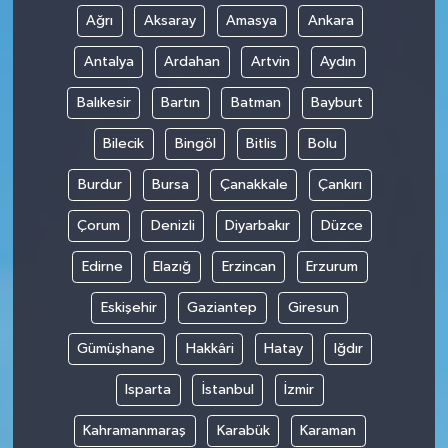
Ağrı
Aksaray
Amasya
Ankara
Antalya
Ardahan
Artvin
Aydın
Balıkesir
Bartın
Batman
Bayburt
Bilecik
Bingöl
Bitlis
Bolu
Burdur
Bursa
Çanakkale
Çankırı
Çorum
Denizli
Diyarbakır
Düzce
Edirne
Elazığ
Erzincan
Erzurum
Eskişehir
Gaziantep
Giresun
Gümüşhane
Hakkâri
Hatay
Iğdır
Isparta
İstanbul
İzmir
Kahramanmaraş
Karabük
Karaman