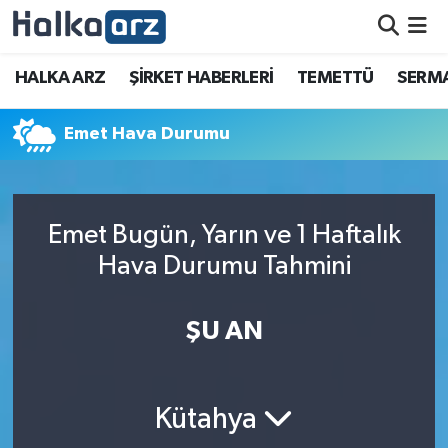
HALKA ARZ
HALKA ARZ
ŞİRKET HABERLERİ
TEMETTÜ
SERMA
SERMAYE ARTIRIMI
Emet Hava Durumu
ŞİRKET HABERLERİ
TEMETTÜ
Emet Bugün, Yarın ve 1 Haftalık
Hava Durumu Tahmini
İletişim
ŞU AN
Kütahya