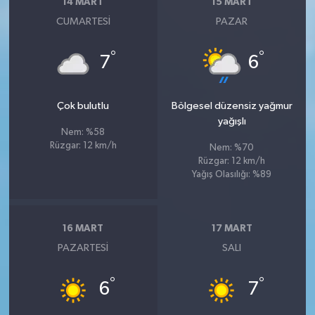
14 MART
15 MART
CUMARTESI
PAZAR
°
°
7
6
Çok bulutlu
Bölgesel düzensiz yağmur
yağışlı
Nem: %58
Rüzgar: 12 km/h
Nem: %70
Rüzgar: 12 km/h
Yağış Olasılığı: %89
16 MART
17 MART
PAZARTESI
SALI
°
°
6
7