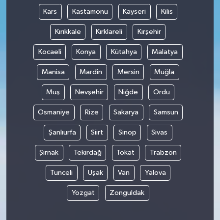
Kars
Kastamonu
Kayseri
Kilis
Kırıkkale
Kırklareli
Kırşehir
Kocaeli
Konya
Kütahya
Malatya
Manisa
Mardin
Mersin
Muğla
Muş
Nevşehir
Niğde
Ordu
Osmaniye
Rize
Sakarya
Samsun
Şanlıurfa
Siirt
Sinop
Sivas
Şırnak
Tekirdağ
Tokat
Trabzon
Tunceli
Uşak
Van
Yalova
Yozgat
Zonguldak