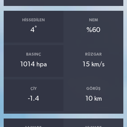
HISSEDILEN
NEM
°
4
%60
BASINÇ
RÜZGAR
1014
15
hpa
km/s
ÇIY
GÖRÜŞ
-1.4
10
km