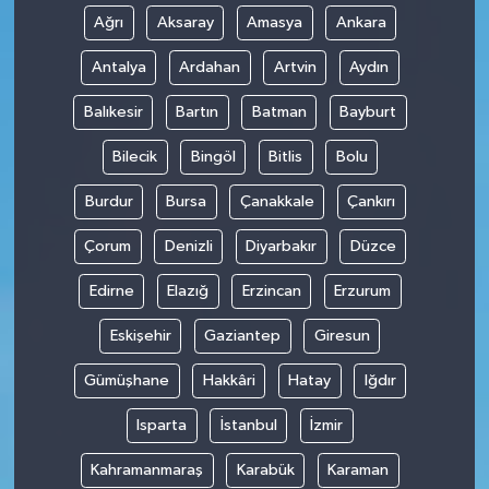
Ağrı
Aksaray
Amasya
Ankara
Antalya
Ardahan
Artvin
Aydın
Balıkesir
Bartın
Batman
Bayburt
Bilecik
Bingöl
Bitlis
Bolu
Burdur
Bursa
Çanakkale
Çankırı
Çorum
Denizli
Diyarbakır
Düzce
Edirne
Elazığ
Erzincan
Erzurum
Eskişehir
Gaziantep
Giresun
Gümüşhane
Hakkâri
Hatay
Iğdır
Isparta
İstanbul
İzmir
Kahramanmaraş
Karabük
Karaman