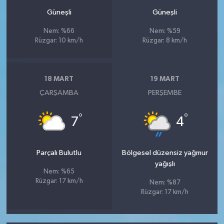
Güneşli
Güneşli
Nem: %66
Nem: %59
Rüzgar: 10 km/h
Rüzgar: 8 km/h
18 MART
19 MART
ÇARŞAMBA
PERŞEMBE
°
°
7
4
Parçalı Bulutlu
Bölgesel düzensiz yağmur
yağışlı
Nem: %65
Rüzgar: 17 km/h
Nem: %87
Rüzgar: 17 km/h