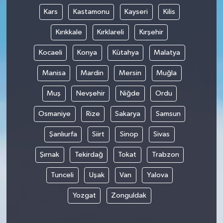
Kars
Kastamonu
Kayseri
Kilis
Kırıkkale
Kırklareli
Kırşehir
Kocaeli
Konya
Kütahya
Malatya
Manisa
Mardin
Mersin
Muğla
Muş
Nevşehir
Niğde
Ordu
Osmaniye
Rize
Sakarya
Samsun
Şanlıurfa
Siirt
Sinop
Sivas
Şırnak
Tekirdağ
Tokat
Trabzon
Tunceli
Uşak
Van
Yalova
Yozgat
Zonguldak