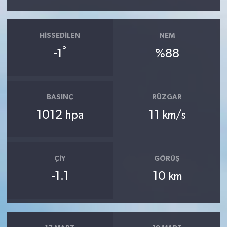
HISSEDILEN
NEM
°
-1
%88
BASINÇ
RÜZGAR
1012
11
hpa
km/s
ÇIY
GÖRÜŞ
-1.1
10
km