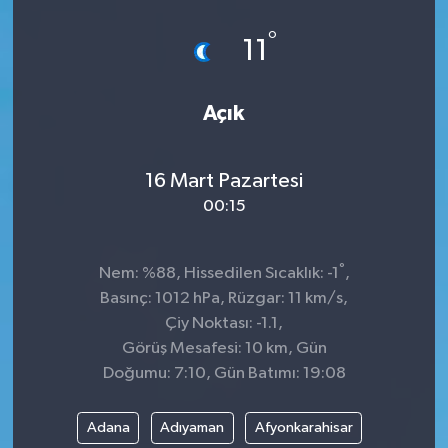
°
11
Açık
16 Mart Pazartesi
00:15
°
Nem: %88, Hissedilen Sıcaklık: -1
,
Basınç: 1012 hPa, Rüzgar: 11 km/s,
Çiy Noktası: -1.1,
Görüş Mesafesi: 10 km, Gün
Doğumu: 7:10, Gün Batımı: 19:08
Adana
Adıyaman
Afyonkarahisar