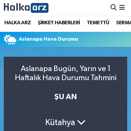
HALKA ARZ
HALKA ARZ
ŞİRKET HABERLERİ
TEMETTÜ
SERMA
SERMAYE ARTIRIMI
Aslanapa Hava Durumu
ŞİRKET HABERLERİ
TEMETTÜ
Aslanapa Bugün, Yarın ve 1
Haftalık Hava Durumu Tahmini
İletişim
ŞU AN
Kütahya