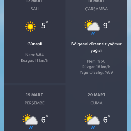
17 MART
18 MART
SALI
ÇARŞAMBA
°
°
5
9
Güneşli
Bölgesel düzensiz yağmur
yağışlı
Nem: %64
Rüzgar: 11 km/h
Nem: %60
Rüzgar: 16 km/h
Yağış Olasılığı: %89
19 MART
20 MART
PERŞEMBE
CUMA
°
°
6
6