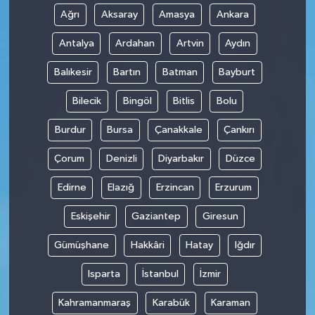
Ağrı
Aksaray
Amasya
Ankara
Antalya
Ardahan
Artvin
Aydın
Balıkesir
Bartın
Batman
Bayburt
Bilecik
Bingöl
Bitlis
Bolu
Burdur
Bursa
Çanakkale
Çankırı
Çorum
Denizli
Diyarbakır
Düzce
Edirne
Elazığ
Erzincan
Erzurum
Eskişehir
Gaziantep
Giresun
Gümüşhane
Hakkâri
Hatay
Iğdır
Isparta
İstanbul
İzmir
Kahramanmaraş
Karabük
Karaman