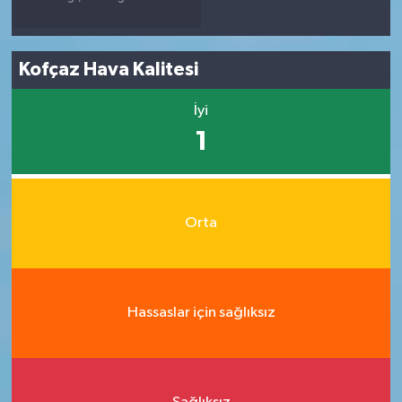
Kofçaz Hava Kalitesi
İyi
1
Orta
Hassaslar için sağlıksız