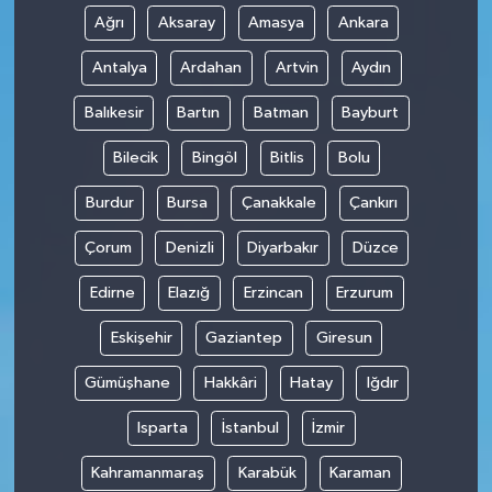
Ağrı
Aksaray
Amasya
Ankara
Antalya
Ardahan
Artvin
Aydın
Balıkesir
Bartın
Batman
Bayburt
Bilecik
Bingöl
Bitlis
Bolu
Burdur
Bursa
Çanakkale
Çankırı
Çorum
Denizli
Diyarbakır
Düzce
Edirne
Elazığ
Erzincan
Erzurum
Eskişehir
Gaziantep
Giresun
Gümüşhane
Hakkâri
Hatay
Iğdır
Isparta
İstanbul
İzmir
Kahramanmaraş
Karabük
Karaman