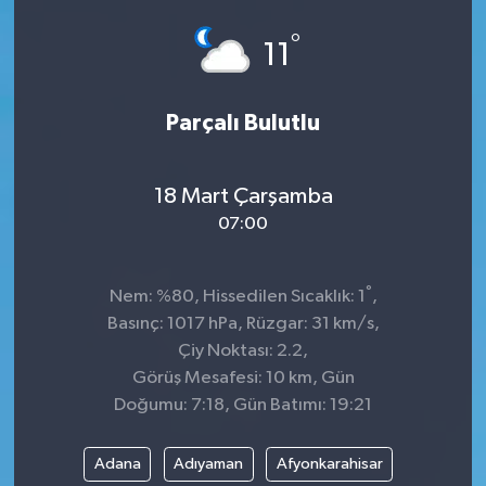
°
11
Parçalı Bulutlu
18 Mart Çarşamba
07:00
°
Nem: %80, Hissedilen Sıcaklık: 1
,
Basınç: 1017 hPa, Rüzgar: 31 km/s,
Çiy Noktası: 2.2,
Görüş Mesafesi: 10 km, Gün
Doğumu: 7:18, Gün Batımı: 19:21
Adana
Adıyaman
Afyonkarahisar