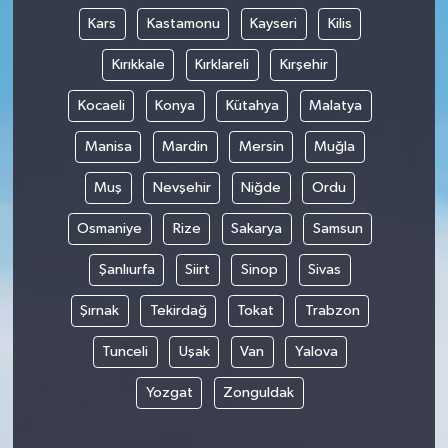
Kars
Kastamonu
Kayseri
Kilis
Kırıkkale
Kırklareli
Kırşehir
Kocaeli
Konya
Kütahya
Malatya
Manisa
Mardin
Mersin
Muğla
Muş
Nevşehir
Niğde
Ordu
Osmaniye
Rize
Sakarya
Samsun
Şanlıurfa
Siirt
Sinop
Sivas
Şırnak
Tekirdağ
Tokat
Trabzon
Tunceli
Uşak
Van
Yalova
Yozgat
Zonguldak