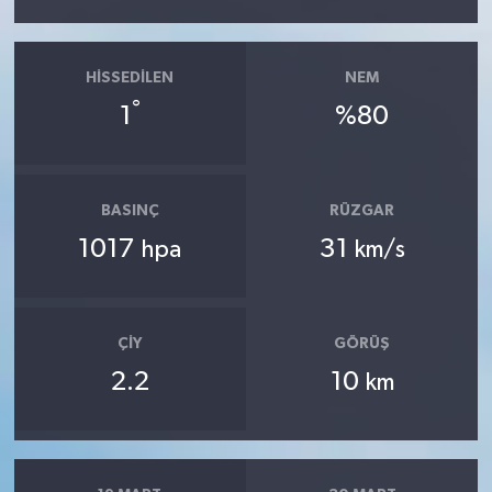
HISSEDILEN
NEM
°
1
%80
BASINÇ
RÜZGAR
1017
31
hpa
km/s
ÇIY
GÖRÜŞ
2.2
10
km