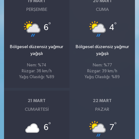
19 MART
20 MART
PERŞEMBE
CUMA
°
°
6
4
Bölgesel düzensiz yağmur
Bölgesel düzensiz yağmur
yağışlı
yağışlı
Nem: %74
Nem: %77
Rüzgar: 36 km/h
Rüzgar: 39 km/h
Yağış Olasılığı: %89
Yağış Olasılığı: %89
21 MART
22 MART
CUMARTESI
PAZAR
°
°
6
7