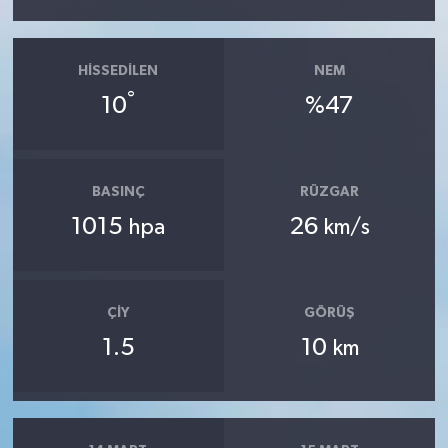
HISSEDILEN
NEM
°
10
%47
BASINÇ
RÜZGAR
1015
26
hpa
km/s
ÇIY
GÖRÜŞ
1.5
10
km