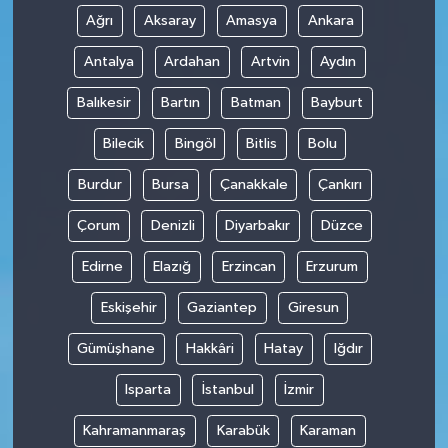
Ağrı
Aksaray
Amasya
Ankara
Antalya
Ardahan
Artvin
Aydın
Balıkesir
Bartın
Batman
Bayburt
Bilecik
Bingöl
Bitlis
Bolu
Burdur
Bursa
Çanakkale
Çankırı
Çorum
Denizli
Diyarbakır
Düzce
Edirne
Elazığ
Erzincan
Erzurum
Eskişehir
Gaziantep
Giresun
Gümüşhane
Hakkâri
Hatay
Iğdır
Isparta
İstanbul
İzmir
Kahramanmaraş
Karabük
Karaman