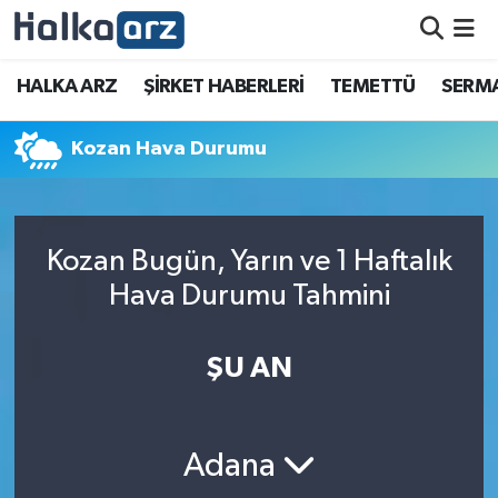
HALKA ARZ
HALKA ARZ
ŞİRKET HABERLERİ
TEMETTÜ
SERMA
SERMAYE ARTIRIMI
Kozan Hava Durumu
ŞİRKET HABERLERİ
TEMETTÜ
Kozan Bugün, Yarın ve 1 Haftalık
Hava Durumu Tahmini
İletişim
ŞU AN
Adana