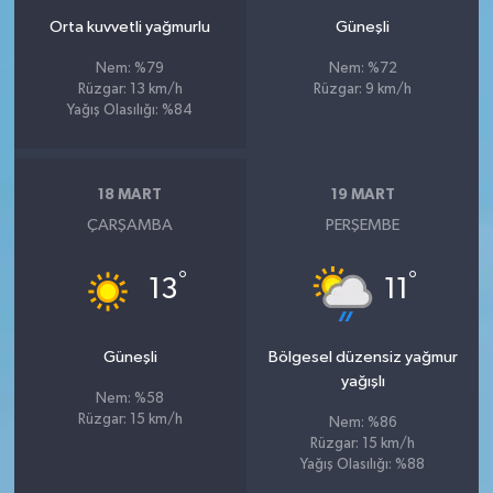
Orta kuvvetli yağmurlu
Güneşli
Nem: %79
Nem: %72
Rüzgar: 13 km/h
Rüzgar: 9 km/h
Yağış Olasılığı: %84
18 MART
19 MART
ÇARŞAMBA
PERŞEMBE
°
°
13
11
Güneşli
Bölgesel düzensiz yağmur
yağışlı
Nem: %58
Rüzgar: 15 km/h
Nem: %86
Rüzgar: 15 km/h
Yağış Olasılığı: %88