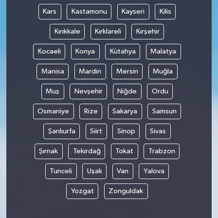
Kars
Kastamonu
Kayseri
Kilis
Kırıkkale
Kırklareli
Kırşehir
Kocaeli
Konya
Kütahya
Malatya
Manisa
Mardin
Mersin
Muğla
Muş
Nevşehir
Niğde
Ordu
Osmaniye
Rize
Sakarya
Samsun
Şanlıurfa
Siirt
Sinop
Sivas
Şırnak
Tekirdağ
Tokat
Trabzon
Tunceli
Uşak
Van
Yalova
Yozgat
Zonguldak