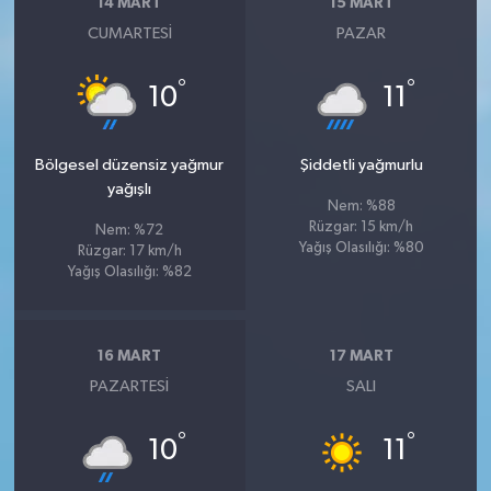
14 MART
15 MART
CUMARTESI
PAZAR
°
°
10
11
Bölgesel düzensiz yağmur
Şiddetli yağmurlu
yağışlı
Nem: %88
Rüzgar: 15 km/h
Nem: %72
Yağış Olasılığı: %80
Rüzgar: 17 km/h
Yağış Olasılığı: %82
16 MART
17 MART
PAZARTESI
SALI
°
°
10
11