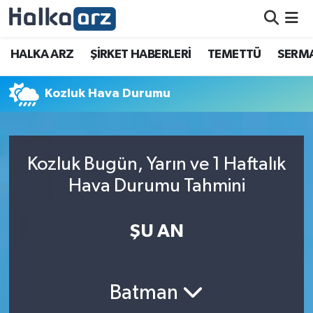
HALKA ARZ
HALKA ARZ
ŞİRKET HABERLERİ
TEMETTÜ
SERMA
SERMAYE ARTIRIMI
Kozluk Hava Durumu
ŞİRKET HABERLERİ
TEMETTÜ
Kozluk Bugün, Yarın ve 1 Haftalık
Hava Durumu Tahmini
İletişim
ŞU AN
Batman