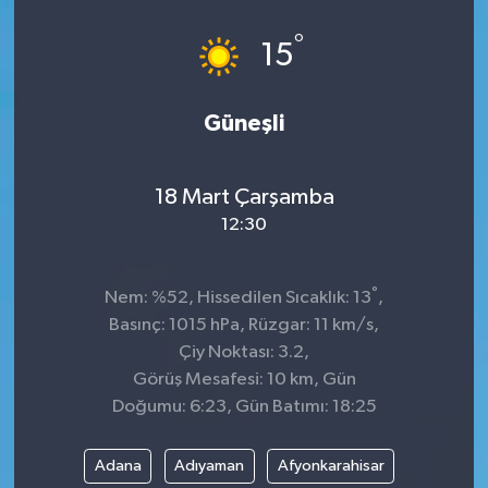
°
15
Güneşli
18 Mart Çarşamba
12:30
°
Nem: %52, Hissedilen Sıcaklık: 13
,
Basınç: 1015 hPa, Rüzgar: 11 km/s,
Çiy Noktası: 3.2,
Görüş Mesafesi: 10 km, Gün
Doğumu: 6:23, Gün Batımı: 18:25
Adana
Adıyaman
Afyonkarahisar