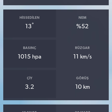
HISSEDILEN
NEM
°
13
%52
BASINÇ
RÜZGAR
1015
11
hpa
km/s
ÇIY
GÖRÜŞ
3.2
10
km