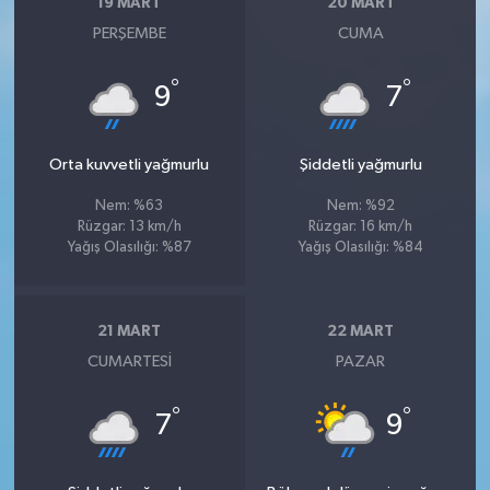
19 MART
20 MART
PERŞEMBE
CUMA
°
°
9
7
Orta kuvvetli yağmurlu
Şiddetli yağmurlu
Nem: %63
Nem: %92
Rüzgar: 13 km/h
Rüzgar: 16 km/h
Yağış Olasılığı: %87
Yağış Olasılığı: %84
21 MART
22 MART
CUMARTESI
PAZAR
°
°
7
9