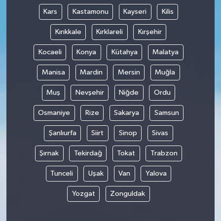
Kars
Kastamonu
Kayseri
Kilis
Kırıkkale
Kırklareli
Kırşehir
Kocaeli
Konya
Kütahya
Malatya
Manisa
Mardin
Mersin
Muğla
Muş
Nevşehir
Niğde
Ordu
Osmaniye
Rize
Sakarya
Samsun
Şanlıurfa
Siirt
Sinop
Sivas
Şırnak
Tekirdağ
Tokat
Trabzon
Tunceli
Uşak
Van
Yalova
Yozgat
Zonguldak