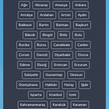
Ağrı
Aksaray
Amasya
Ankara
Antalya
Ardahan
Artvin
Aydın
Balıkesir
Bartın
Batman
Bayburt
Bilecik
Bingöl
Bitlis
Bolu
Burdur
Bursa
Çanakkale
Çankırı
Çorum
Denizli
Diyarbakır
Düzce
Edirne
Elazığ
Erzincan
Erzurum
Eskişehir
Gaziantep
Giresun
Gümüşhane
Hakkâri
Hatay
Iğdır
Isparta
İstanbul
İzmir
Kahramanmaraş
Karabük
Karaman