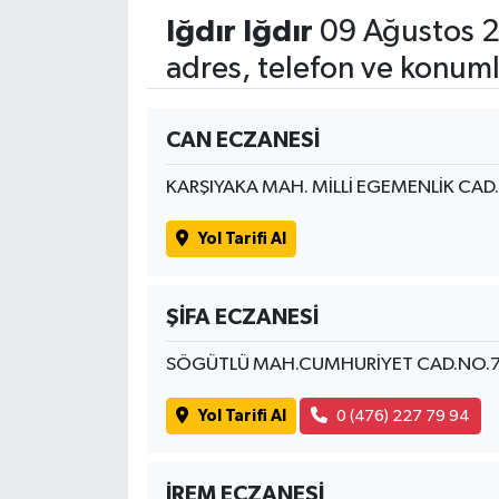
Iğdır Iğdır
09 Ağustos 2
adres, telefon ve konuml
CAN ECZANESİ
KARŞIYAKA MAH. MİLLİ EGEMENLİK CAD
Yol Tarifi Al
ŞİFA ECZANESİ
SÖGÜTLÜ MAH.CUMHURİYET CAD.NO.
Yol Tarifi Al
0 (476) 227 79 94
İREM ECZANESİ