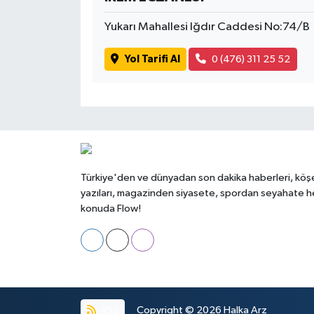
Yukarı Mahallesi Iğdır Caddesi No:74/B
Yol Tarifi Al
0 (476) 311 25 52
Türkiye'den ve dünyadan son dakika haberleri, köş
yazıları, magazinden siyasete, spordan seyahate h
konuda Flow!
RSS
Copyright © 2026
Halka Arz