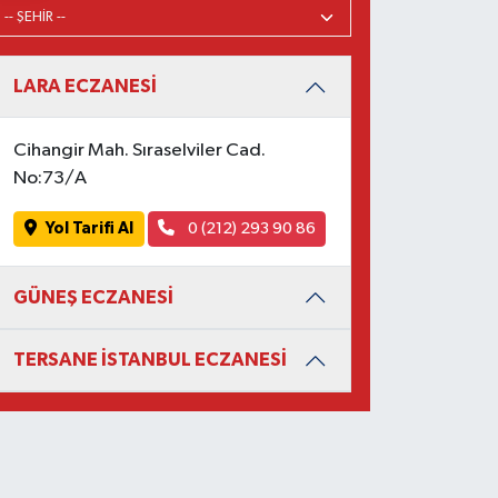
LARA ECZANESİ
Cihangir Mah. Sıraselviler Cad.
No:73/A
Yol Tarifi Al
0 (212) 293 90 86
GÜNEŞ ECZANESİ
TERSANE İSTANBUL ECZANESİ