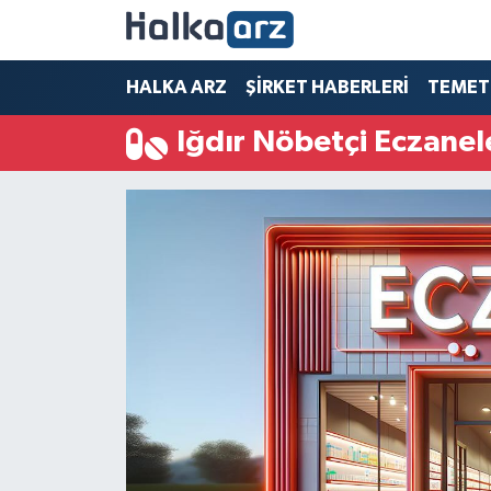
HALKA ARZ
HALKA ARZ
ŞİRKET HABERLERİ
TEMET
Iğdır Nöbetçi Eczanel
SERMAYE ARTIRIMI
ŞİRKET HABERLERİ
TEMETTÜ
İletişim