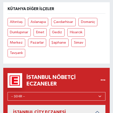
KÜTAHYA DIĞER İLÇELER
Altıntaş
Aslanapa
Çavdarhisar
Domaniç
Dumlupınar
Emet
Gediz
Hisarcık
Merkez
Pazarlar
Şaphane
Simav
Tavşanlı
İSTANBUL NÖBETÇI
ECZANELER
İSTANBUL CİTY ECZANESİ