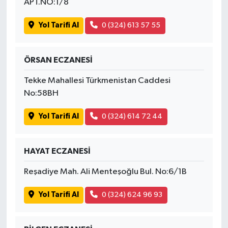
APT.NO:1/8
Yol Tarifi Al
0 (324) 613 57 55
ÖRSAN ECZANESİ
Tekke Mahallesi Türkmenistan Caddesi
No:58BH
Yol Tarifi Al
0 (324) 614 72 44
HAYAT ECZANESİ
Reşadiye Mah. Ali Menteşoğlu Bul. No:6/1B
Yol Tarifi Al
0 (324) 624 96 93