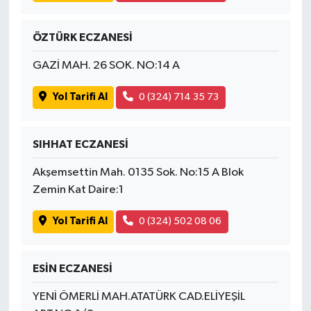
ÖZTÜRK ECZANESİ
GAZİ MAH. 26 SOK. NO:14 A
Yol Tarifi Al
0 (324) 714 35 73
SIHHAT ECZANESİ
Akşemsettin Mah. 0135 Sok. No:15 A Blok
Zemin Kat Daire:1
Yol Tarifi Al
0 (324) 502 08 06
ESİN ECZANESİ
YENİ ÖMERLİ MAH.ATATÜRK CAD.ELİYEŞİL