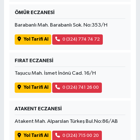
ÖMÜR ECZANESİ
Barabanlı Mah. Barabanlı Sok. No:353/H
Yol Tarifi Al
0 (324) 774 74 72
FIRAT ECZANESİ
Taşucu Mah. İsmet İnönü Cad. 16/H
Yol Tarifi Al
0 (324) 741 26 00
ATAKENT ECZANESİ
Atakent Mah. Alparslan Türkeş Bul.No:86/AB
Yol Tarifi Al
0 (324) 715 00 20