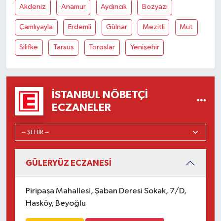
Akdeniz
Anamur
Aydıncık
Bozyazı
Çamlıyayla
Erdemli
Gülnar
Mezitli
Mut
Silifke
Tarsus
Toroslar
Yenişehir
İSTANBUL NÖBETÇI
ECZANELER
GÜLERYÜZ ECZANESİ
Piripaşa Mahallesi, Şaban Deresi Sokak, 7/D,
Hasköy, Beyoğlu