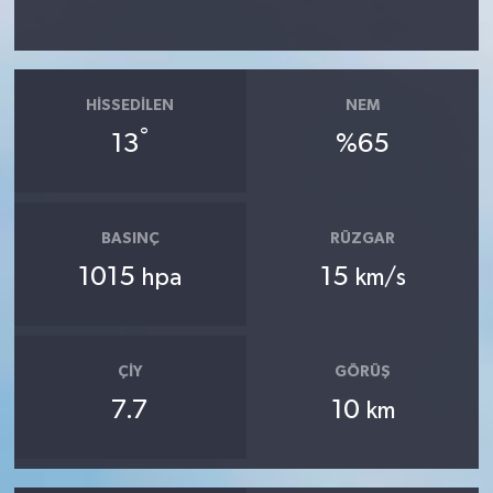
HISSEDILEN
NEM
°
13
%65
BASINÇ
RÜZGAR
1015
15
hpa
km/s
ÇIY
GÖRÜŞ
7.7
10
km