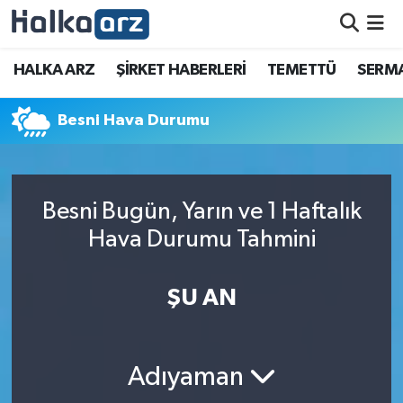
HALKA ARZ
HALKA ARZ
ŞİRKET HABERLERİ
TEMETTÜ
SERMA
SERMAYE ARTIRIMI
Besni Hava Durumu
ŞİRKET HABERLERİ
TEMETTÜ
Besni Bugün, Yarın ve 1 Haftalık
Hava Durumu Tahmini
İletişim
ŞU AN
Adıyaman