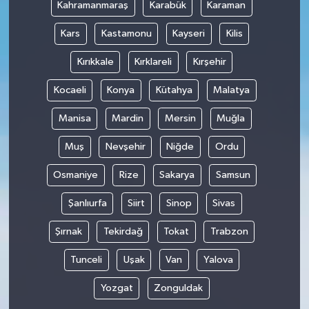
Kahramanmaraş
Karabük
Karaman
Kars
Kastamonu
Kayseri
Kilis
Kırıkkale
Kırklareli
Kırşehir
Kocaeli
Konya
Kütahya
Malatya
Manisa
Mardin
Mersin
Muğla
Muş
Nevşehir
Niğde
Ordu
Osmaniye
Rize
Sakarya
Samsun
Şanlıurfa
Siirt
Sinop
Sivas
Şırnak
Tekirdağ
Tokat
Trabzon
Tunceli
Uşak
Van
Yalova
Yozgat
Zonguldak