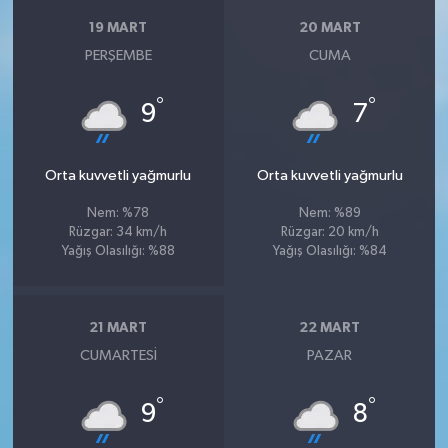
19 MART
20 MART
PERŞEMBE
CUMA
°
°
9
7
Orta kuvvetli yağmurlu
Orta kuvvetli yağmurlu
Nem: %78
Nem: %89
Rüzgar: 34 km/h
Rüzgar: 20 km/h
Yağış Olasılığı: %88
Yağış Olasılığı: %84
21 MART
22 MART
CUMARTESI
PAZAR
°
°
9
8