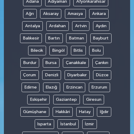
Adana
Adıyaman
Afyonkarahisar
Ağrı
Aksaray
Amasya
Ankara
Antalya
Ardahan
Artvin
Aydın
Balıkesir
Bartın
Batman
Bayburt
Bilecik
Bingöl
Bitlis
Bolu
Burdur
Bursa
Çanakkale
Çankırı
Çorum
Denizli
Diyarbakır
Düzce
Edirne
Elazığ
Erzincan
Erzurum
Eskişehir
Gaziantep
Giresun
Gümüşhane
Hakkâri
Hatay
Iğdır
Isparta
İstanbul
İzmir