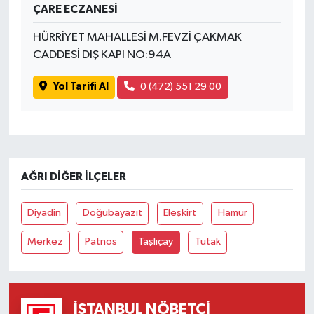
ÇARE ECZANESİ
HÜRRİYET MAHALLESİ M.FEVZİ ÇAKMAK
CADDESİ DIŞ KAPI NO:94A
Yol Tarifi Al
0 (472) 551 29 00
AĞRI DIĞER İLÇELER
Diyadin
Doğubayazıt
Eleşkirt
Hamur
Merkez
Patnos
Taşlıçay
Tutak
İSTANBUL NÖBETÇI