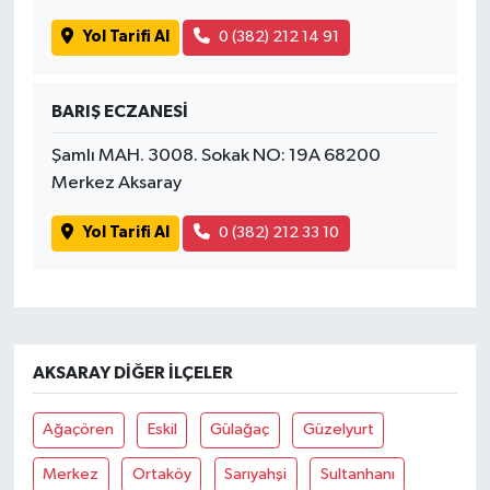
Yol Tarifi Al
0 (382) 212 14 91
BARIŞ ECZANESİ
Şamlı MAH. 3008. Sokak NO: 19A 68200
Merkez Aksaray
Yol Tarifi Al
0 (382) 212 33 10
AKSARAY DIĞER İLÇELER
Ağaçören
Eskil
Gülağaç
Güzelyurt
Merkez
Ortaköy
Sarıyahşi
Sultanhanı