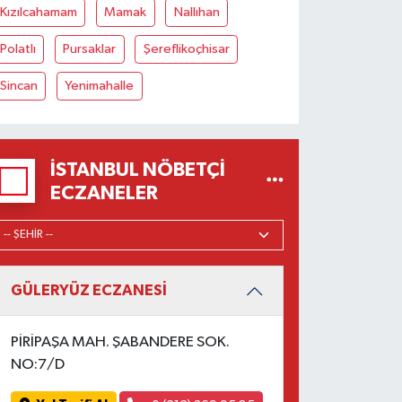
Kızılcahamam
Mamak
Nallıhan
Polatlı
Pursaklar
Şereflikoçhisar
Sincan
Yenimahalle
İSTANBUL NÖBETÇI
ECZANELER
GÜLERYÜZ ECZANESİ
PİRİPAŞA MAH. ŞABANDERE SOK.
NO:7/D