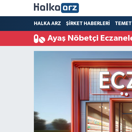
HALKA ARZ
HALKA ARZ
ŞİRKET HABERLERİ
TEMET
Ayaş Nöbetçi Eczanel
SERMAYE ARTIRIMI
ŞİRKET HABERLERİ
TEMETTÜ
İletişim