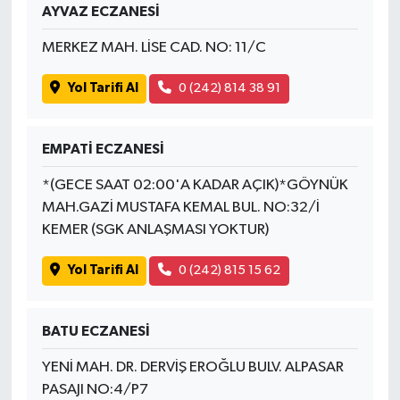
AYVAZ ECZANESİ
MERKEZ MAH. LİSE CAD. NO: 11/C
Yol Tarifi Al
0 (242) 814 38 91
EMPATİ ECZANESİ
*(GECE SAAT 02:00'A KADAR AÇIK)*GÖYNÜK
MAH.GAZİ MUSTAFA KEMAL BUL. NO:32/İ
KEMER (SGK ANLAŞMASI YOKTUR)
Yol Tarifi Al
0 (242) 815 15 62
BATU ECZANESİ
YENİ MAH. DR. DERVİŞ EROĞLU BULV. ALPASAR
PASAJI NO:4/P7