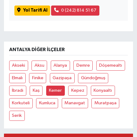
Yol Tarifi Al
0 (242) 814 51 67
ANTALYA DIĞER İLÇELER
Akseki
Aksu
Alanya
Demre
Döşemealtı
Elmalı
Finike
Gazipaşa
Gündoğmuş
İbradı
Kaş
Kemer
Kepez
Konyaaltı
Korkuteli
Kumluca
Manavgat
Muratpaşa
Serik