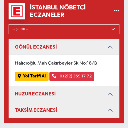
İSTANBUL NÖBETÇI
ECZANELER
GÖNÜL ECZANESİ
Halıcıoğlu Mah Çakırbeyler Sk.No:18/B
Yol Tarifi Al
0 (212) 369 17 72
HUZUR ECZANESİ
TAKSİM ECZANESİ