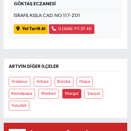
GÖKTAŞ ECZANESİ
İSRAFİL KIŞLA CAD. NO 117-Z01
Yol Tarifi Al
0 (466) 711 37 40
ARTVIN DIĞER İLÇELER
Ardanuç
Arhavi
Borçka
Hopa
Kemalpaşa
Merkez
Murgul
Şavşat
Yusufeli