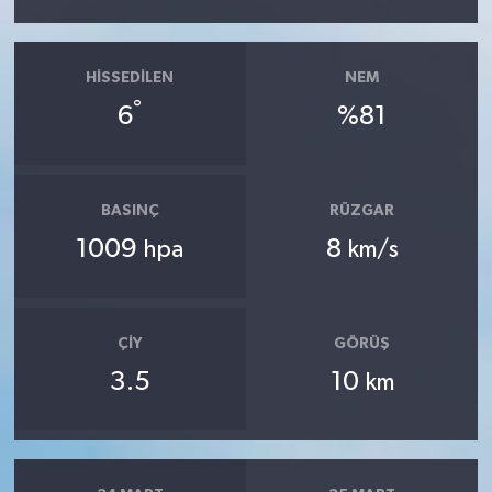
HISSEDILEN
NEM
°
6
%81
BASINÇ
RÜZGAR
1009
8
hpa
km/s
ÇIY
GÖRÜŞ
3.5
10
km