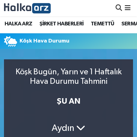
HALKA ARZ
HALKA ARZ
ŞİRKET HABERLERİ
TEMETTÜ
SERMA
SERMAYE ARTIRIMI
Köşk Hava Durumu
ŞİRKET HABERLERİ
TEMETTÜ
Köşk Bugün, Yarın ve 1 Haftalık
Hava Durumu Tahmini
İletişim
ŞU AN
Aydın