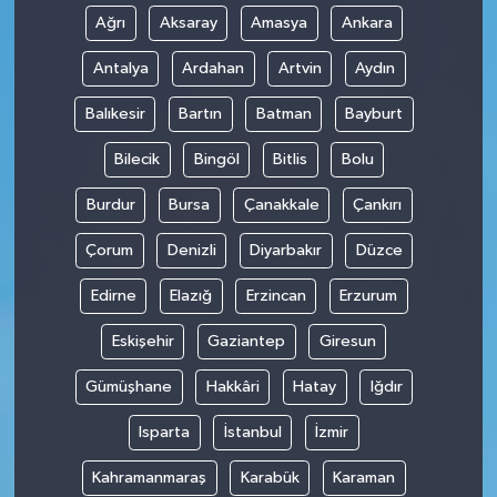
Ağrı
Aksaray
Amasya
Ankara
Antalya
Ardahan
Artvin
Aydın
Balıkesir
Bartın
Batman
Bayburt
Bilecik
Bingöl
Bitlis
Bolu
Burdur
Bursa
Çanakkale
Çankırı
Çorum
Denizli
Diyarbakır
Düzce
Edirne
Elazığ
Erzincan
Erzurum
Eskişehir
Gaziantep
Giresun
Gümüşhane
Hakkâri
Hatay
Iğdır
Isparta
İstanbul
İzmir
Kahramanmaraş
Karabük
Karaman