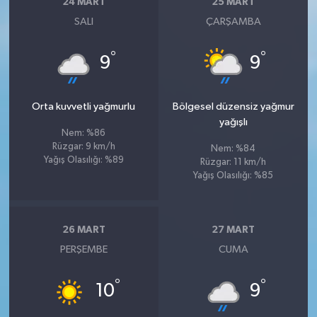
24 MART
25 MART
SALI
ÇARŞAMBA
°
°
9
9
Orta kuvvetli yağmurlu
Bölgesel düzensiz yağmur
yağışlı
Nem: %86
Rüzgar: 9 km/h
Nem: %84
Yağış Olasılığı: %89
Rüzgar: 11 km/h
Yağış Olasılığı: %85
26 MART
27 MART
PERŞEMBE
CUMA
°
°
10
9