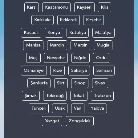
Kars
Kastamonu
Kayseri
Kilis
Kırıkkale
Kırklareli
Kırşehir
Kocaeli
Konya
Kütahya
Malatya
Manisa
Mardin
Mersin
Muğla
Muş
Nevşehir
Niğde
Ordu
Osmaniye
Rize
Sakarya
Samsun
Şanlıurfa
Siirt
Sinop
Sivas
Şırnak
Tekirdağ
Tokat
Trabzon
Tunceli
Uşak
Van
Yalova
Yozgat
Zonguldak