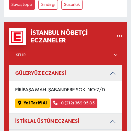
Savaştepe
Sındırgı
Susurluk
İSTANBUL NÖBETÇI
ECZANELER
GÜLERYÜZ ECZANESİ
PİRİPAŞA MAH. ŞABANDERE SOK. NO:7/D
Yol Tarifi Al
0 (212) 369 95 85
İSTİKLAL ÜSTÜN ECZANESİ