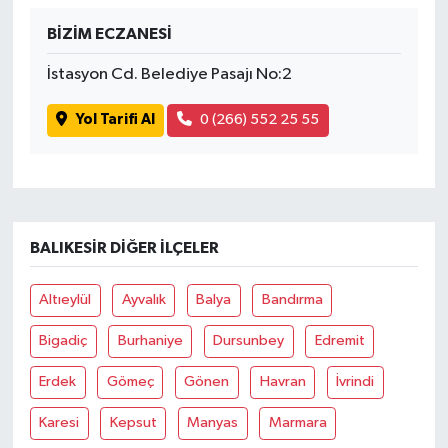
BİZİM ECZANESİ
İstasyon Cd. Belediye Pasajı No:2
Yol Tarifi Al
0 (266) 552 25 55
BALIKESIR DIĞER İLÇELER
Altıeylül
Ayvalık
Balya
Bandırma
Bigadiç
Burhaniye
Dursunbey
Edremit
Erdek
Gömeç
Gönen
Havran
İvrindi
Karesi
Kepsut
Manyas
Marmara