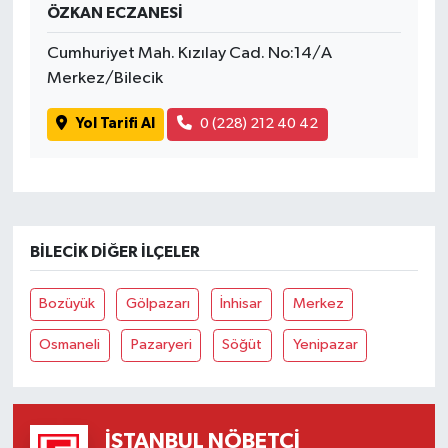
ÖZKAN ECZANESİ
Cumhuriyet Mah. Kızılay Cad. No:14/A
Merkez/Bilecik
Yol Tarifi Al
0 (228) 212 40 42
BILECIK DIĞER İLÇELER
Bozüyük
Gölpazarı
İnhisar
Merkez
Osmaneli
Pazaryeri
Söğüt
Yenipazar
İSTANBUL NÖBETÇI