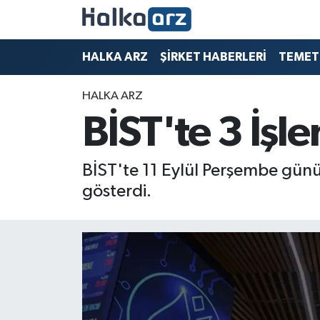
HALKA ARZ
HALKA ARZ
ŞİRKET HABERLERİ
TEMET
SERMAYE ARTIRIMI
HALKA ARZ
BİST'te 3 İş
ŞİRKET HABERLERİ
TEMETTÜ
BİST'te 11 Eylül Perşembe günü
gösterdi.
İletişim