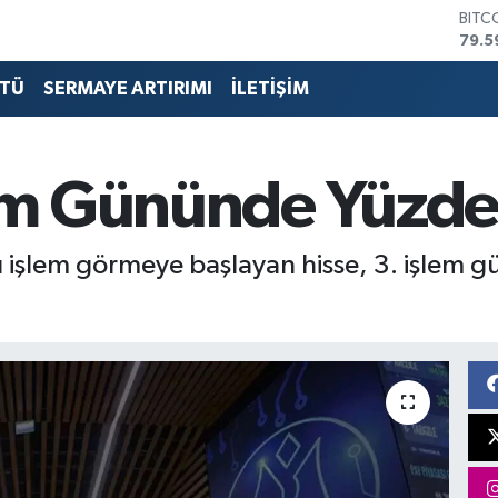
BITC
79.5
DOL
45,4
TÜ
SERMAYE ARTIRIMI
İLETİŞİM
EUR
53,3
STER
61,6
lem Gününde Yüzde
G.AL
686
BİST
 işlem görmeye başlayan hisse, 3. işlem 
14.5