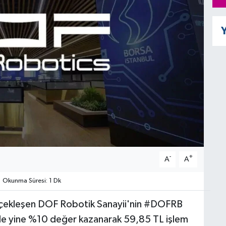
Y
-
+
A
A
Okunma Süresi: 1 Dk
gerçekleşen DOF Robotik Sanayii'nin #DOFRB
de yine %10 değer kazanarak 59,85 TL işlem