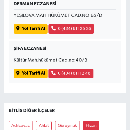
DERMAN ECZANESİ
YEŞİLOVA MAH.HÜKÜMET CAD.NO:65/D
Yol Tarifi Al
0 (434) 611 25 26
ŞİFA ECZANESİ
Kültür Mah.hükümet Cad.no:40/B
Yol Tarifi Al
0 (434) 611 12 48
BITLIS DIĞER İLÇELER
Adilcevaz
Ahlat
Güroymak
Hizan