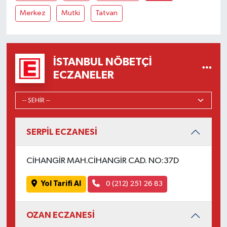
Merkez
Mutki
Tatvan
İSTANBUL NÖBETÇI
ECZANELER
SERPİL ECZANESİ
CİHANGİR MAH.CİHANGİR CAD. NO:37D
Yol Tarifi Al
0 (212) 251 26 83
OZAN ECZANESİ