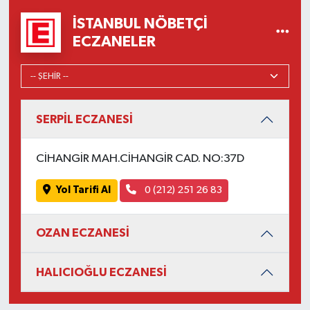
İSTANBUL NÖBETÇI
ECZANELER
SERPİL ECZANESİ
CİHANGİR MAH.CİHANGİR CAD. NO:37D
Yol Tarifi Al
0 (212) 251 26 83
OZAN ECZANESİ
HALICIOĞLU ECZANESİ