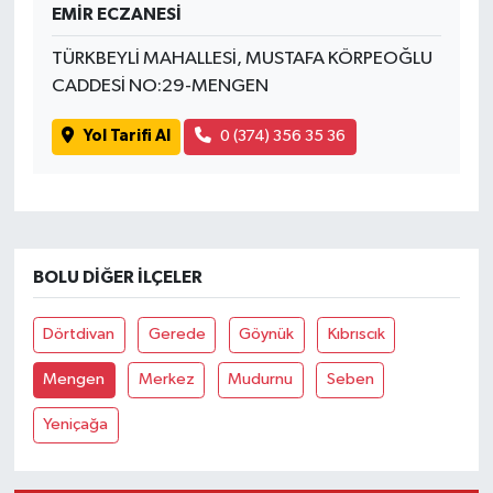
EMİR ECZANESİ
TÜRKBEYLİ MAHALLESİ, MUSTAFA KÖRPEOĞLU
CADDESİ NO:29-MENGEN
Yol Tarifi Al
0 (374) 356 35 36
BOLU DIĞER İLÇELER
Dörtdivan
Gerede
Göynük
Kıbrıscık
Mengen
Merkez
Mudurnu
Seben
Yeniçağa