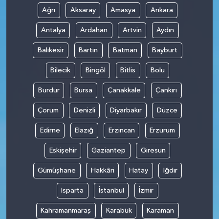
Ağrı
Aksaray
Amasya
Ankara
Antalya
Ardahan
Artvin
Aydın
Balıkesir
Bartın
Batman
Bayburt
Bilecik
Bingöl
Bitlis
Bolu
Burdur
Bursa
Çanakkale
Çankırı
Çorum
Denizli
Diyarbakır
Düzce
Edirne
Elazığ
Erzincan
Erzurum
Eskişehir
Gaziantep
Giresun
Gümüşhane
Hakkâri
Hatay
Iğdır
Isparta
İstanbul
İzmir
Kahramanmaraş
Karabük
Karaman