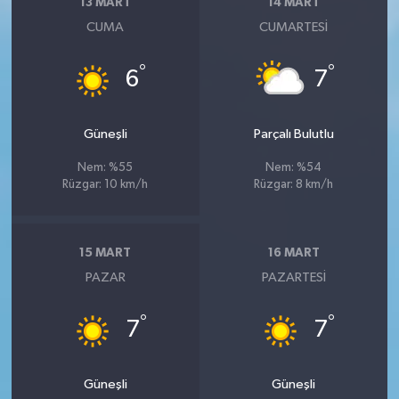
13 MART
14 MART
CUMA
CUMARTESI
°
°
6
7
Güneşli
Parçalı Bulutlu
Nem: %55
Nem: %54
Rüzgar: 10 km/h
Rüzgar: 8 km/h
15 MART
16 MART
PAZAR
PAZARTESI
°
°
7
7
Güneşli
Güneşli