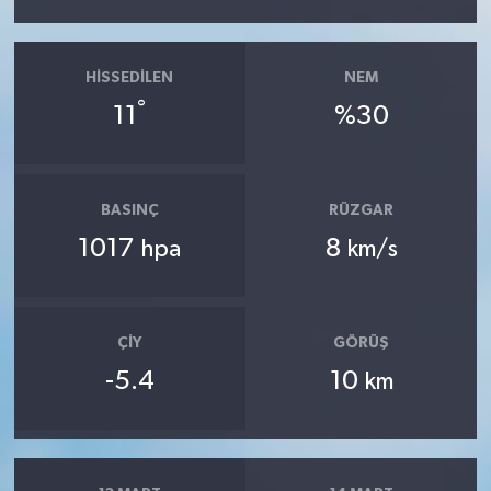
HISSEDILEN
NEM
°
11
%30
BASINÇ
RÜZGAR
1017
8
hpa
km/s
ÇIY
GÖRÜŞ
-5.4
10
km