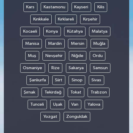
Kars
Kastamonu
Kayseri
Kilis
Kırıkkale
Kırklareli
Kırşehir
Kocaeli
Konya
Kütahya
Malatya
Manisa
Mardin
Mersin
Muğla
Muş
Nevşehir
Niğde
Ordu
Osmaniye
Rize
Sakarya
Samsun
Şanlıurfa
Siirt
Sinop
Sivas
Şırnak
Tekirdağ
Tokat
Trabzon
Tunceli
Uşak
Van
Yalova
Yozgat
Zonguldak