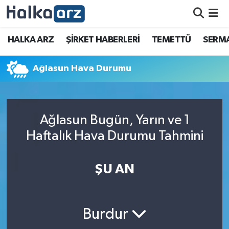
HALKA ARZ
HALKA ARZ
ŞİRKET HABERLERİ
TEMETTÜ
SERMA
SERMAYE ARTIRIMI
Ağlasun Hava Durumu
ŞİRKET HABERLERİ
TEMETTÜ
Ağlasun Bugün, Yarın ve 1
Haftalık Hava Durumu Tahmini
İletişim
ŞU AN
Burdur