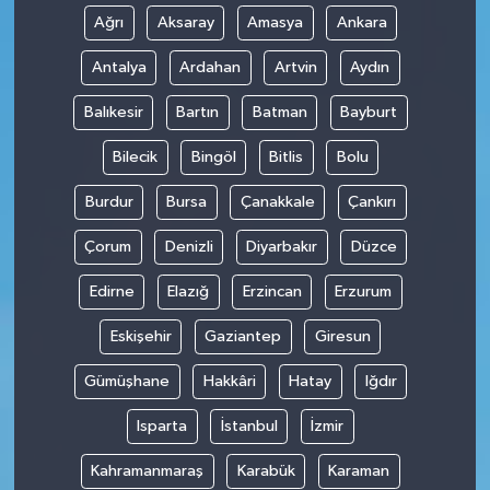
Ağrı
Aksaray
Amasya
Ankara
Antalya
Ardahan
Artvin
Aydın
Balıkesir
Bartın
Batman
Bayburt
Bilecik
Bingöl
Bitlis
Bolu
Burdur
Bursa
Çanakkale
Çankırı
Çorum
Denizli
Diyarbakır
Düzce
Edirne
Elazığ
Erzincan
Erzurum
Eskişehir
Gaziantep
Giresun
Gümüşhane
Hakkâri
Hatay
Iğdır
Isparta
İstanbul
İzmir
Kahramanmaraş
Karabük
Karaman