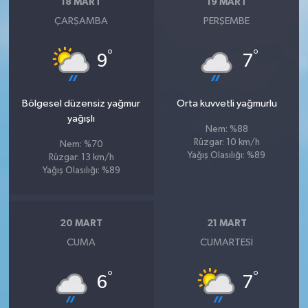
18 MART
19 MART
ÇARŞAMBA
PERŞEMBE
°
°
9
7
Bölgesel düzensiz yağmur
Orta kuvvetli yağmurlu
yağışlı
Nem: %88
Rüzgar: 10 km/h
Nem: %70
Yağış Olasılığı: %89
Rüzgar: 13 km/h
Yağış Olasılığı: %89
20 MART
21 MART
CUMA
CUMARTESI
°
°
6
7