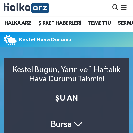
HALKA ARZ
HALKA ARZ
ŞİRKET HABERLERİ
TEMETTÜ
SERMA
SERMAYE ARTIRIMI
Kestel Hava Durumu
ŞİRKET HABERLERİ
TEMETTÜ
Kestel Bugün, Yarın ve 1 Haftalık
Hava Durumu Tahmini
İletişim
ŞU AN
Bursa