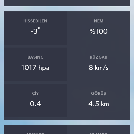
HISSEDILEN
NEM
°
-3
%100
BASINÇ
RÜZGAR
1017
8
hpa
km/s
ÇIY
GÖRÜŞ
0.4
4.5
km