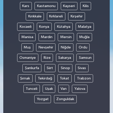
Kars
Kastamonu
Kayseri
Kilis
Kırıkkale
Kırklareli
Kırşehir
Kocaeli
Konya
Kütahya
Malatya
Manisa
Mardin
Mersin
Muğla
Muş
Nevşehir
Niğde
Ordu
Osmaniye
Rize
Sakarya
Samsun
Şanlıurfa
Siirt
Sinop
Sivas
Şırnak
Tekirdağ
Tokat
Trabzon
Tunceli
Uşak
Van
Yalova
Yozgat
Zonguldak