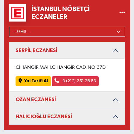
İSTANBUL NÖBETÇI
ECZANELER
SERPİL ECZANESİ
CİHANGİR MAH.CİHANGİR CAD. NO:37D
Yol Tarifi Al
0 (212) 251 26 83
OZAN ECZANESİ
HALICIOĞLU ECZANESİ