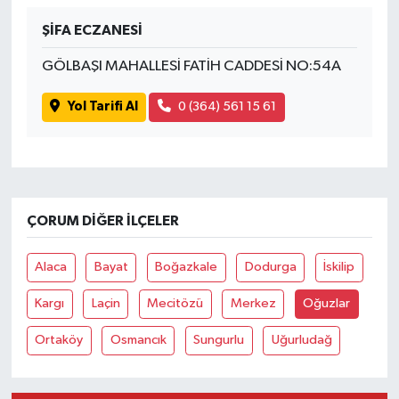
ŞİFA ECZANESİ
GÖLBAŞI MAHALLESİ FATİH CADDESİ NO:54A
Yol Tarifi Al
0 (364) 561 15 61
ÇORUM DIĞER İLÇELER
Alaca
Bayat
Boğazkale
Dodurga
İskilip
Kargı
Laçin
Mecitözü
Merkez
Oğuzlar
Ortaköy
Osmancık
Sungurlu
Uğurludağ