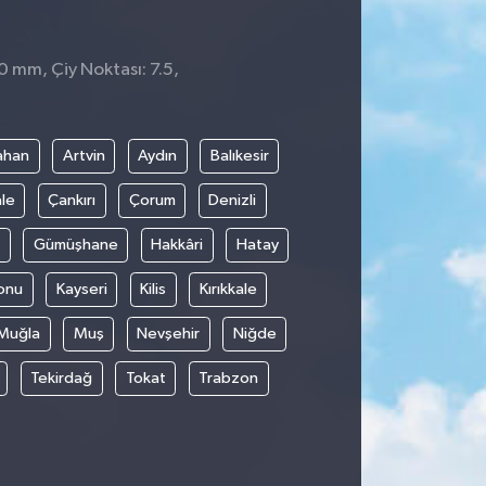
 0 mm, Çiy Noktası: 7.5,
1
ahan
Artvin
Aydın
Balıkesir
le
Çankırı
Çorum
Denizli
Gümüşhane
Hakkâri
Hatay
onu
Kayseri
Kilis
Kırıkkale
Muğla
Muş
Nevşehir
Niğde
Tekirdağ
Tokat
Trabzon