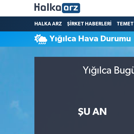
HALKA ARZ
HALKA ARZ
ŞİRKET HABERLERİ
TEMET
Yığılca Hava Durumu
SERMAYE ARTIRIMI
ŞİRKET HABERLERİ
Yığılca Bug
TEMETTÜ
İletişim
ŞU AN