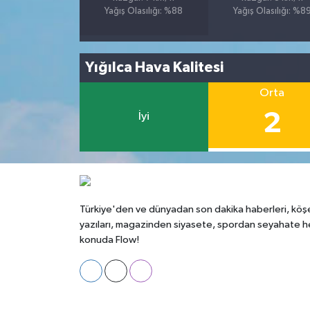
Yağış Olasılığı: %88
Yağış Olasılığı: %8
Yığılca Hava Kalitesi
Orta
2
İyi
Türkiye'den ve dünyadan son dakika haberleri, köş
yazıları, magazinden siyasete, spordan seyahate h
konuda Flow!