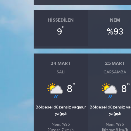
HISSEDILEN
NEM
°
9
%93
24 MART
25 MART
SALI
ÇARŞAMBA
°
°
8
8
Bölgesel düzensiz yağmur
Bölgesel düzensiz y
yağışlı
yağışlı
Nem: %95
Nem: %96
Rüzgar: 7 km/h
Rüzgar: 8 km/h