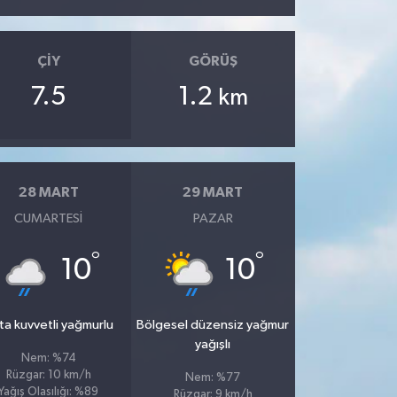
ÇIY
GÖRÜŞ
7.5
1.2
km
28 MART
29 MART
CUMARTESI
PAZAR
°
°
10
10
ta kuvvetli yağmurlu
Bölgesel düzensiz yağmur
yağışlı
Nem: %74
Rüzgar: 10 km/h
Nem: %77
Yağış Olasılığı: %89
Rüzgar: 9 km/h