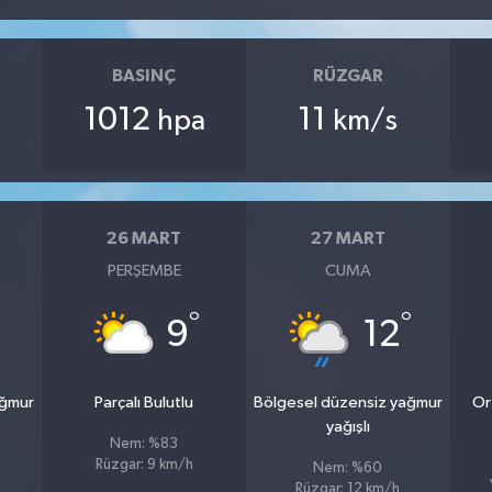
BASINÇ
RÜZGAR
1012
11
hpa
km/s
26 MART
27 MART
PERŞEMBE
CUMA
°
°
9
12
ağmur
Parçalı Bulutlu
Bölgesel düzensiz yağmur
Or
yağışlı
Nem: %83
Rüzgar: 9 km/h
Nem: %60
Rüzgar: 12 km/h