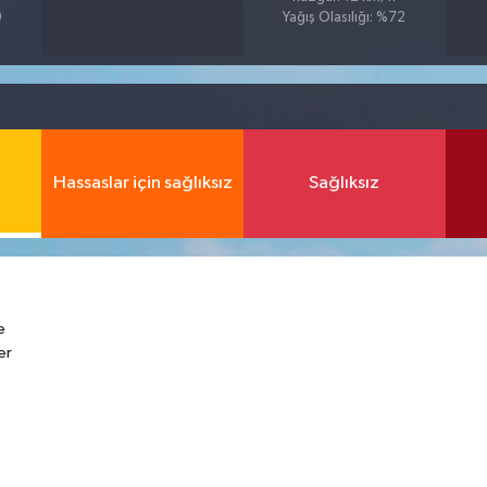
9
Yağış Olasılığı: %72
Hassaslar için sağlıksız
Sağlıksız
e
er