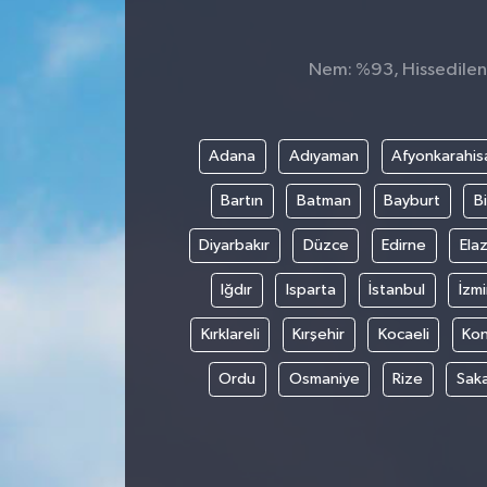
Nem: %93, Hissedilen 
Adana
Adıyaman
Afyonkarahis
Bartın
Batman
Bayburt
Bi
Diyarbakır
Düzce
Edirne
Elaz
Iğdır
Isparta
İstanbul
İzmi
Kırklareli
Kırşehir
Kocaeli
Ko
Ordu
Osmaniye
Rize
Sak