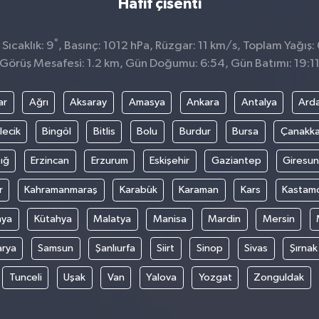
Hafif çisenti
°
Sıcaklık: 9
, Basınç: 1012 hPa, Rüzgar: 11 km/s, Toplam Yağış:
Görüş Mesafesi: 1.2 km, Gün Doğumu: 6:54, Gün Batımı: 19:1
ar
Ağrı
Aksaray
Amasya
Ankara
Antalya
Ard
lecik
Bingöl
Bitlis
Bolu
Burdur
Bursa
Çanakka
ığ
Erzincan
Erzurum
Eskişehir
Gaziantep
Giresun
r
Kahramanmaraş
Karabük
Karaman
Kars
Kastam
nya
Kütahya
Malatya
Manisa
Mardin
Mersin
arya
Samsun
Şanlıurfa
Siirt
Sinop
Sivas
Şırnak
Tunceli
Uşak
Van
Yalova
Yozgat
Zonguldak