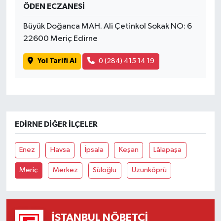
ÖDEN ECZANESİ
Büyük Doğanca MAH. Ali Çetinkol Sokak NO: 6
22600 Meriç Edirne
Yol Tarifi Al
0 (284) 415 14 19
EDIRNE DIĞER İLÇELER
Enez
Havsa
İpsala
Keşan
Lâlapaşa
Meriç
Merkez
Süloğlu
Uzunköprü
İSTANBUL NÖBETÇI