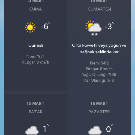
13 MART
14 MART
CUMA
CUMARTESI
°
°
-6
-3
Güneşli
Orta kuvvetli veya yoğun ve
sağnak şeklinde kar
Nem: %71
Rüzgar: 9 km/h
Nem: %82
Rüzgar: 8 km/h
Yağış Olasılığı: %88
Kar Olasılığı: %19
15 MART
16 MART
PAZAR
PAZARTESI
°
°
1
0