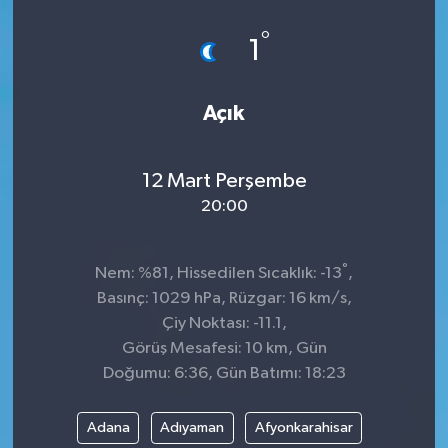
°
1
Açık
12 Mart Perşembe
20:00
°
Nem: %81, Hissedilen Sıcaklık: -13
,
Basınç: 1029 hPa, Rüzgar: 16 km/s,
Çiy Noktası: -11.1,
Görüş Mesafesi: 10 km, Gün
Doğumu: 6:36, Gün Batımı: 18:23
Adana
Adıyaman
Afyonkarahisar