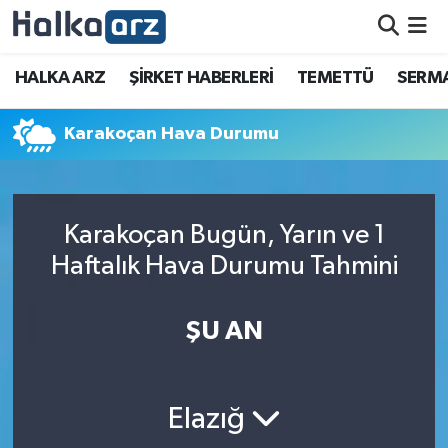
HALKA ARZ
HALKA ARZ
ŞİRKET HABERLERİ
TEMETTÜ
SERMA
SERMAYE ARTIRIMI
Karakoçan Hava Durumu
ŞİRKET HABERLERİ
TEMETTÜ
Karakoçan Bugün, Yarın ve 1
Haftalık Hava Durumu Tahmini
İletişim
ŞU AN
Elazığ