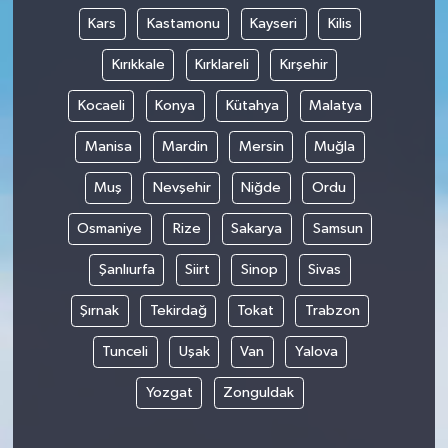
Kars
Kastamonu
Kayseri
Kilis
Kırıkkale
Kırklareli
Kırşehir
Kocaeli
Konya
Kütahya
Malatya
Manisa
Mardin
Mersin
Muğla
Muş
Nevşehir
Niğde
Ordu
Osmaniye
Rize
Sakarya
Samsun
Şanlıurfa
Siirt
Sinop
Sivas
Şırnak
Tekirdağ
Tokat
Trabzon
Tunceli
Uşak
Van
Yalova
Yozgat
Zonguldak