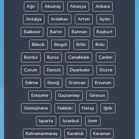
Ağrı
Aksaray
Amasya
Ankara
Antalya
Ardahan
Artvin
Aydın
Balıkesir
Bartın
Batman
Bayburt
Bilecik
Bingöl
Bitlis
Bolu
Burdur
Bursa
Çanakkale
Çankırı
Çorum
Denizli
Diyarbakır
Düzce
Edirne
Elazığ
Erzincan
Erzurum
Eskişehir
Gaziantep
Giresun
Gümüşhane
Hakkâri
Hatay
Iğdır
Isparta
İstanbul
İzmir
Kahramanmaraş
Karabük
Karaman