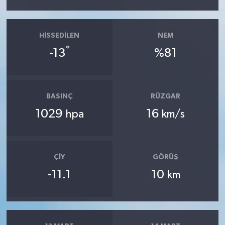
HISSEDILEN
NEM
°
-13
%81
BASINÇ
RÜZGAR
1029
16
hpa
km/s
ÇIY
GÖRÜŞ
-11.1
10
km