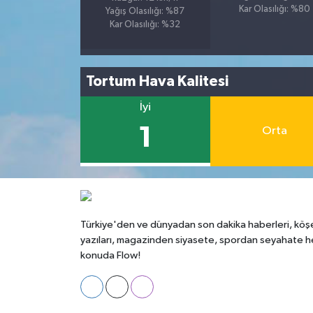
Kar Olasılığı: %80
Yağış Olasılığı: %87
Kar Olasılığı: %32
Tortum Hava Kalitesi
İyi
1
Orta
Türkiye'den ve dünyadan son dakika haberleri, köş
yazıları, magazinden siyasete, spordan seyahate h
konuda Flow!