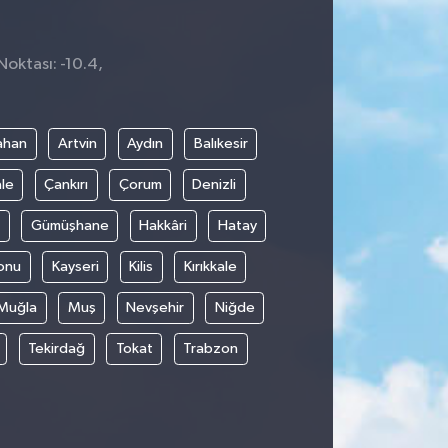
Noktası: -10.4,
ahan
Artvin
Aydın
Balıkesir
le
Çankırı
Çorum
Denizli
Gümüşhane
Hakkâri
Hatay
onu
Kayseri
Kilis
Kırıkkale
Muğla
Muş
Nevşehir
Niğde
Tekirdağ
Tokat
Trabzon