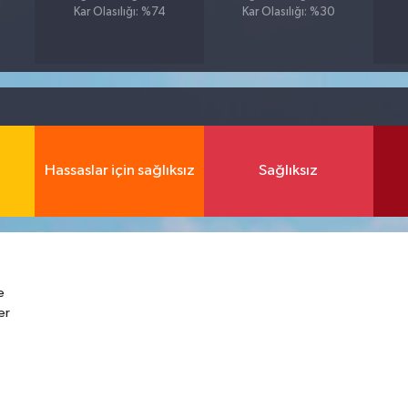
Kar Olasılığı: %74
Kar Olasılığı: %30
Hassaslar için sağlıksız
Sağlıksız
e
er