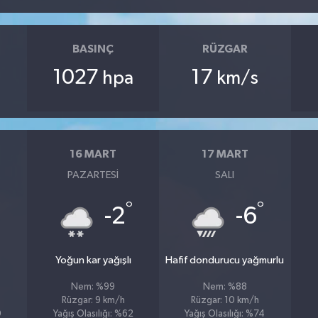
BASINÇ
RÜZGAR
1027
17
hpa
km/s
16 MART
17 MART
PAZARTESI
SALI
°
°
°
-2
-6
Yoğun kar yağışlı
Hafif dondurucu yağmurlu
Nem: %99
Nem: %88
Rüzgar: 9 km/h
Rüzgar: 10 km/h
0
Yağış Olasılığı: %62
Yağış Olasılığı: %74