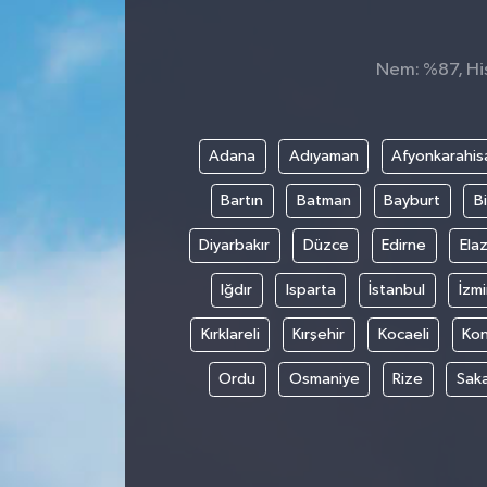
Nem: %87, Hiss
Adana
Adıyaman
Afyonkarahis
Bartın
Batman
Bayburt
Bi
Diyarbakır
Düzce
Edirne
Elaz
Iğdır
Isparta
İstanbul
İzmi
Kırklareli
Kırşehir
Kocaeli
Ko
Ordu
Osmaniye
Rize
Sak