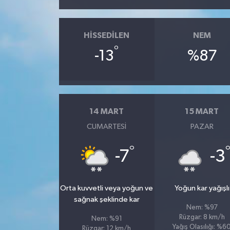
HISSEDILEN
NEM
°
-13
%87
14 MART
15 MART
CUMARTESI
PAZAR
°
-7
-3
Orta kuvvetli veya yoğun ve
Yoğun kar yağışlı
sağnak şeklinde kar
Nem: %97
Rüzgar: 8 km/h
Nem: %91
Yağış Olasılığı: %6
Rüzgar: 12 km/h