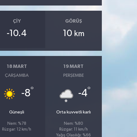
ÇIY
GÖRÜŞ
-10.4
10
km
18 MART
19 MART
ÇARŞAMBA
PERŞEMBE
°
°
-8
-4
Güneşli
Orta kuvvetli karlı
Nem: %78
Nem: %80
Rüzgar: 12 km/h
Rüzgar: 11 km/h
Yağış Olasılığı: %66