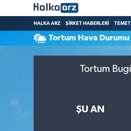
HALKA ARZ
HALKA ARZ
ŞİRKET HABERLERİ
TEMET
Tortum Hava Durumu
SERMAYE ARTIRIMI
ŞİRKET HABERLERİ
Tortum Bugü
TEMETTÜ
İletişim
ŞU AN