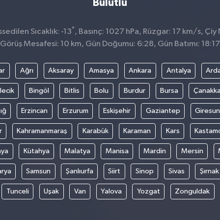
Bulutlu
°
edilen Sıcaklık: -13
, Basınç: 1027 hPa, Rüzgar: 17 km/s, Çiy 
Görüş Mesafesi: 10 km, Gün Doğumu: 6:28, Gün Batımı: 18:17
ar
Ağrı
Aksaray
Amasya
Ankara
Antalya
Ard
lecik
Bingöl
Bitlis
Bolu
Burdur
Bursa
Çanakka
ığ
Erzincan
Erzurum
Eskişehir
Gaziantep
Giresun
r
Kahramanmaraş
Karabük
Karaman
Kars
Kastam
nya
Kütahya
Malatya
Manisa
Mardin
Mersin
arya
Samsun
Şanlıurfa
Siirt
Sinop
Sivas
Şırnak
Tunceli
Uşak
Van
Yalova
Yozgat
Zonguldak