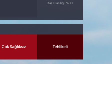
Kar Olasılığı: %39
Çok Sağlıksız
Tehlikeli