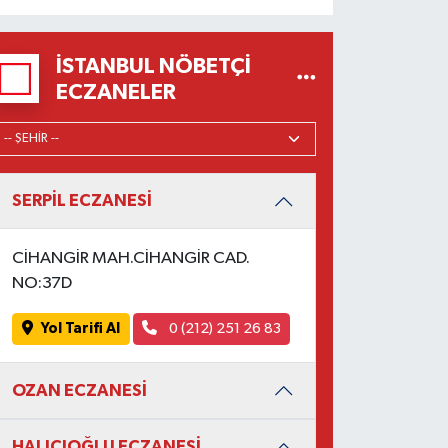
İSTANBUL NÖBETÇI
ECZANELER
SERPİL ECZANESİ
CİHANGİR MAH.CİHANGİR CAD.
NO:37D
Yol Tarifi Al
0 (212) 251 26 83
OZAN ECZANESİ
HALICIOĞLU ECZANESİ