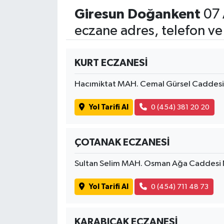
Giresun Doğankent
07 
eczane adres, telefon ve
KURT ECZANESİ
Hacımiktat MAH. Cemal Gürsel Caddes
Yol Tarifi Al
0 (454) 381 20 20
ÇOTANAK ECZANESİ
Sultan Selim MAH. Osman Ağa Caddesi 
Yol Tarifi Al
0 (454) 711 48 73
KARABIÇAK ECZANESİ