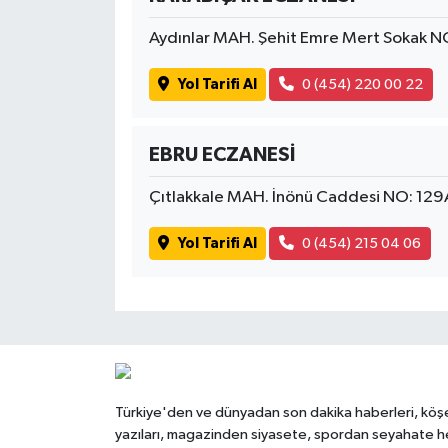
Aydınlar MAH. Şehit Emre Mert Sokak 
Yol Tarifi Al
0 (454) 220 00 22
EBRU ECZANESİ
Çıtlakkale MAH. İnönü Caddesi NO: 12
Yol Tarifi Al
0 (454) 215 04 06
Türkiye'den ve dünyadan son dakika haberleri, köş
yazıları, magazinden siyasete, spordan seyahate h