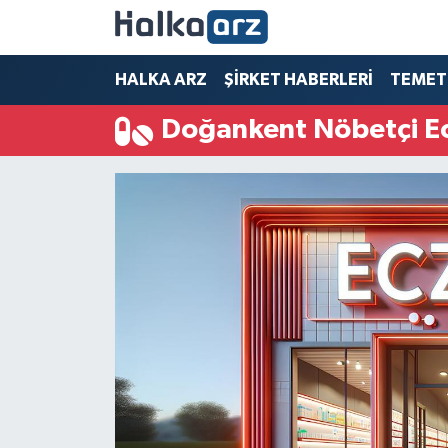
HALKA ARZ
HALKA ARZ
ŞİRKET HABERLERİ
TEMET
Doğankent Nöbetçi E
SERMAYE ARTIRIMI
ŞİRKET HABERLERİ
TEMETTÜ
İletişim