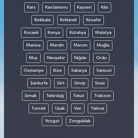
Kars
Kastamonu
Kayseri
Kilis
Kırıkkale
Kırklareli
Kırşehir
Kocaeli
Konya
Kütahya
Malatya
Manisa
Mardin
Mersin
Muğla
Muş
Nevşehir
Niğde
Ordu
Osmaniye
Rize
Sakarya
Samsun
Şanlıurfa
Siirt
Sinop
Sivas
Şırnak
Tekirdağ
Tokat
Trabzon
Tunceli
Uşak
Van
Yalova
Yozgat
Zonguldak