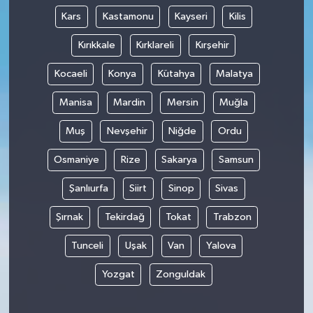
Kars
Kastamonu
Kayseri
Kilis
Kırıkkale
Kırklareli
Kırşehir
Kocaeli
Konya
Kütahya
Malatya
Manisa
Mardin
Mersin
Muğla
Muş
Nevşehir
Niğde
Ordu
Osmaniye
Rize
Sakarya
Samsun
Şanlıurfa
Siirt
Sinop
Sivas
Şırnak
Tekirdağ
Tokat
Trabzon
Tunceli
Uşak
Van
Yalova
Yozgat
Zonguldak