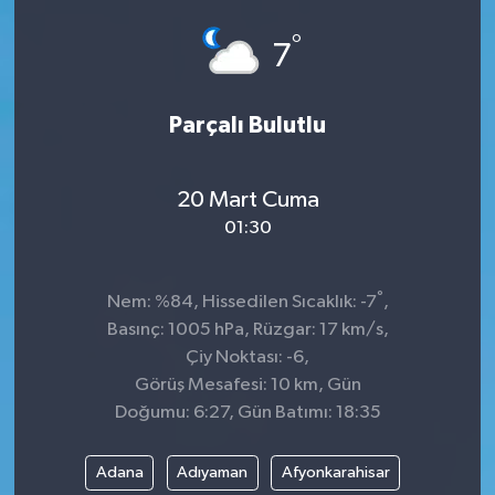
°
7
Parçalı Bulutlu
20 Mart Cuma
01:30
°
Nem: %84, Hissedilen Sıcaklık: -7
,
Basınç: 1005 hPa, Rüzgar: 17 km/s,
Çiy Noktası: -6,
Görüş Mesafesi: 10 km, Gün
Doğumu: 6:27, Gün Batımı: 18:35
Adana
Adıyaman
Afyonkarahisar