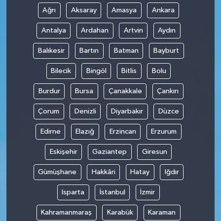
Ağrı
Aksaray
Amasya
Ankara
Antalya
Ardahan
Artvin
Aydın
Balıkesir
Bartın
Batman
Bayburt
Bilecik
Bingöl
Bitlis
Bolu
Burdur
Bursa
Çanakkale
Çankırı
Çorum
Denizli
Diyarbakır
Düzce
Edirne
Elazığ
Erzincan
Erzurum
Eskişehir
Gaziantep
Giresun
Gümüşhane
Hakkâri
Hatay
Iğdır
Isparta
İstanbul
İzmir
Kahramanmaraş
Karabük
Karaman