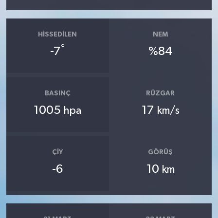
HISSEDILEN
NEM
°
-7
%84
BASINÇ
RÜZGAR
1005
17
hpa
km/s
ÇIY
GÖRÜŞ
-6
10
km