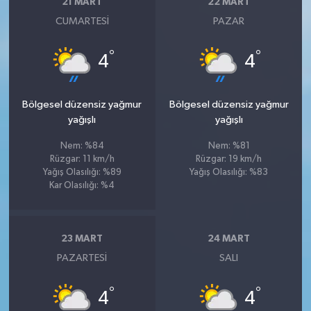
21 MART
22 MART
CUMARTESI
PAZAR
°
°
4
4
Bölgesel düzensiz yağmur
Bölgesel düzensiz yağmur
yağışlı
yağışlı
Nem: %84
Nem: %81
Rüzgar: 11 km/h
Rüzgar: 19 km/h
Yağış Olasılığı: %89
Yağış Olasılığı: %83
Kar Olasılığı: %4
23 MART
24 MART
PAZARTESI
SALI
°
°
4
4