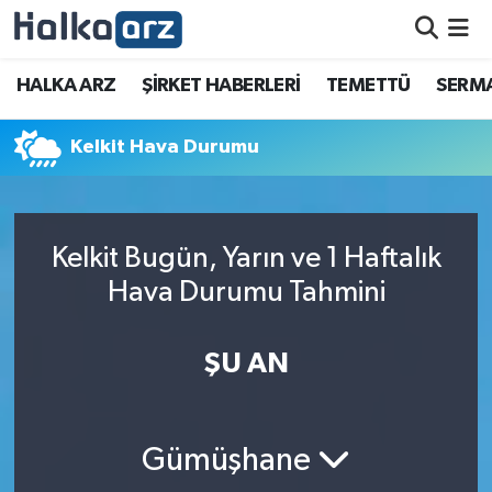
HALKA ARZ
HALKA ARZ
ŞİRKET HABERLERİ
TEMETTÜ
SERMA
SERMAYE ARTIRIMI
Kelkit Hava Durumu
ŞİRKET HABERLERİ
TEMETTÜ
Kelkit Bugün, Yarın ve 1 Haftalık
Hava Durumu Tahmini
İletişim
ŞU AN
Gümüşhane