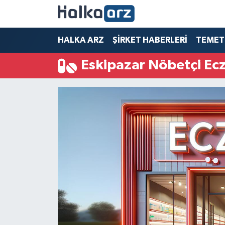
HALKA ARZ
HALKA ARZ
ŞİRKET HABERLERİ
TEMET
Eskipazar Nöbetçi Ec
SERMAYE ARTIRIMI
ŞİRKET HABERLERİ
TEMETTÜ
İletişim