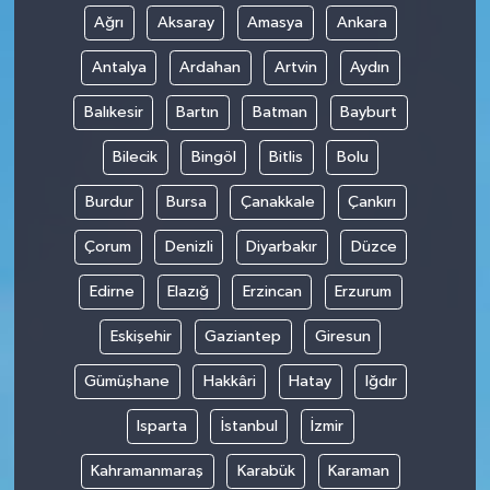
Ağrı
Aksaray
Amasya
Ankara
Antalya
Ardahan
Artvin
Aydın
Balıkesir
Bartın
Batman
Bayburt
Bilecik
Bingöl
Bitlis
Bolu
Burdur
Bursa
Çanakkale
Çankırı
Çorum
Denizli
Diyarbakır
Düzce
Edirne
Elazığ
Erzincan
Erzurum
Eskişehir
Gaziantep
Giresun
Gümüşhane
Hakkâri
Hatay
Iğdır
Isparta
İstanbul
İzmir
Kahramanmaraş
Karabük
Karaman