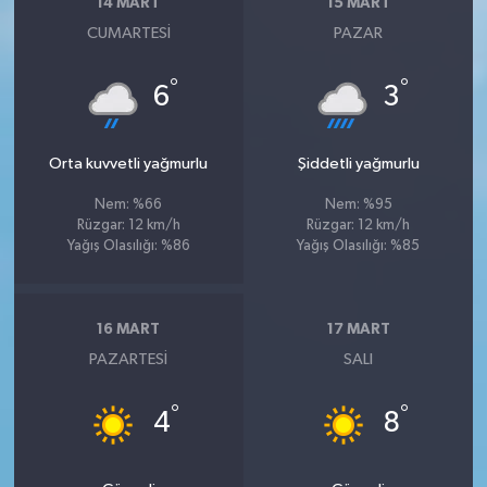
14 MART
15 MART
CUMARTESI
PAZAR
°
°
6
3
Orta kuvvetli yağmurlu
Şiddetli yağmurlu
Nem: %66
Nem: %95
Rüzgar: 12 km/h
Rüzgar: 12 km/h
Yağış Olasılığı: %86
Yağış Olasılığı: %85
16 MART
17 MART
PAZARTESI
SALI
°
°
4
8