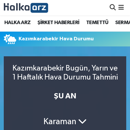
HALKA ARZ
HALKA ARZ
ŞİRKET HABERLERİ
TEMETTÜ
SERMA
SERMAYE ARTIRIMI
Kazımkarabekir Hava Durumu
ŞİRKET HABERLERİ
TEMETTÜ
Kazımkarabekir Bugün, Yarın ve
1 Haftalık Hava Durumu Tahmini
İletişim
ŞU AN
Karaman