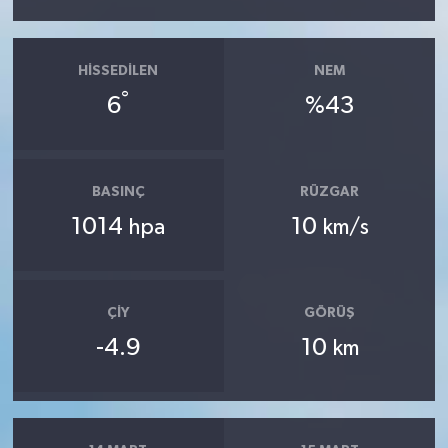
HISSEDILEN
NEM
°
6
%43
BASINÇ
RÜZGAR
1014
10
hpa
km/s
ÇIY
GÖRÜŞ
-4.9
10
km