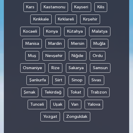
Kars
Kastamonu
Kayseri
Kilis
Kırıkkale
Kırklareli
Kırşehir
Kocaeli
Konya
Kütahya
Malatya
Manisa
Mardin
Mersin
Muğla
Muş
Nevşehir
Niğde
Ordu
Osmaniye
Rize
Sakarya
Samsun
Şanlıurfa
Siirt
Sinop
Sivas
Şırnak
Tekirdağ
Tokat
Trabzon
Tunceli
Uşak
Van
Yalova
Yozgat
Zonguldak