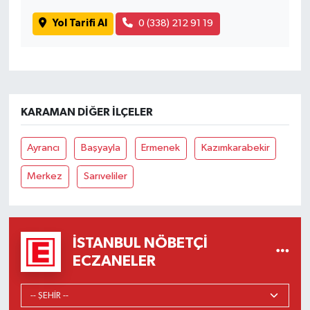
Yol Tarifi Al
0 (338) 212 91 19
KARAMAN DIĞER İLÇELER
Ayrancı
Başyayla
Ermenek
Kazımkarabekir
Merkez
Sarıveliler
İSTANBUL NÖBETÇI
ECZANELER