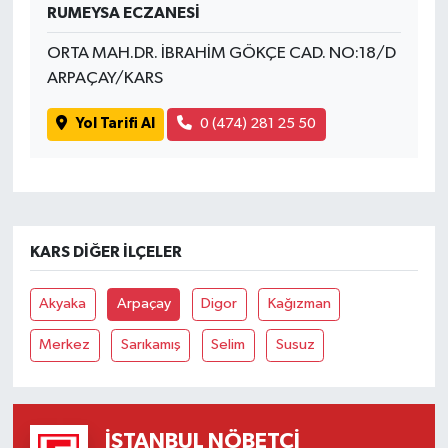
RUMEYSA ECZANESİ
ORTA MAH.DR. İBRAHİM GÖKÇE CAD. NO:18/D
ARPAÇAY/KARS
Yol Tarifi Al
0 (474) 281 25 50
KARS DIĞER İLÇELER
Akyaka
Arpaçay
Digor
Kağızman
Merkez
Sarıkamış
Selim
Susuz
İSTANBUL NÖBETÇI