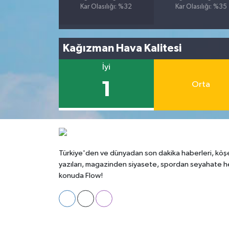
Kar Olasılığı: %32
Kar Olasılığı: %35
Kağızman Hava Kalitesi
İyi
1
Orta
Türkiye'den ve dünyadan son dakika haberleri, köş
yazıları, magazinden siyasete, spordan seyahate h
konuda Flow!