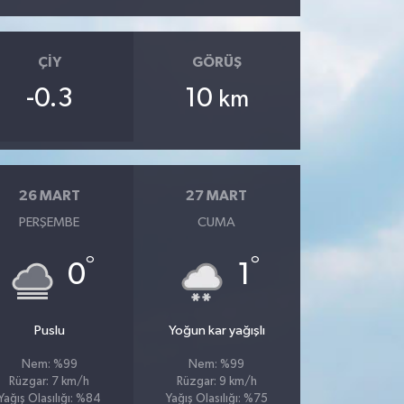
ÇIY
GÖRÜŞ
-0.3
10
km
26 MART
27 MART
PERŞEMBE
CUMA
°
°
0
1
Puslu
Yoğun kar yağışlı
Nem: %99
Nem: %99
Rüzgar: 7 km/h
Rüzgar: 9 km/h
Yağış Olasılığı: %84
Yağış Olasılığı: %75