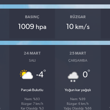
BASINÇ
RÜZGAR
1009
10
hpa
km/s
24 MART
25 MART
SALI
ÇARŞAMBA
°
°
°
-4
0
Parçalı Bulutlu
Yoğun kar yağışlı
Nem: %93
Nem: %99
Rüzgar: 7 km/h
Rüzgar: 6 km/h
6
Kar Olasılığı: %3
Yağış Olasılığı: %66