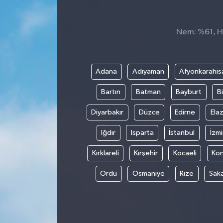
Nem: %61, Hi
Adana
Adıyaman
Afyonkarahis
Bartın
Batman
Bayburt
Bi
Diyarbakır
Düzce
Edirne
Elaz
Iğdır
Isparta
İstanbul
İzmi
Kırklareli
Kırşehir
Kocaeli
Ko
Ordu
Osmaniye
Rize
Sak