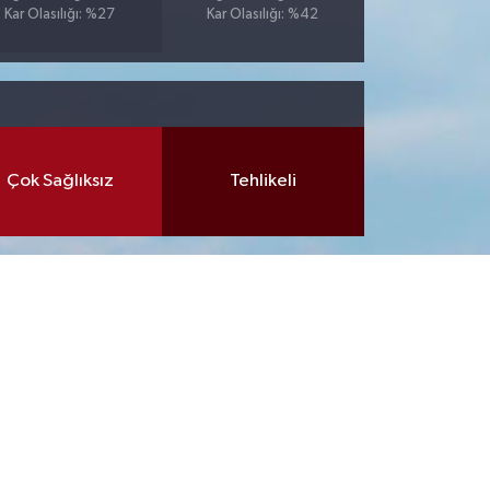
Kar Olasılığı: %27
Kar Olasılığı: %42
Çok Sağlıksız
Tehlikeli