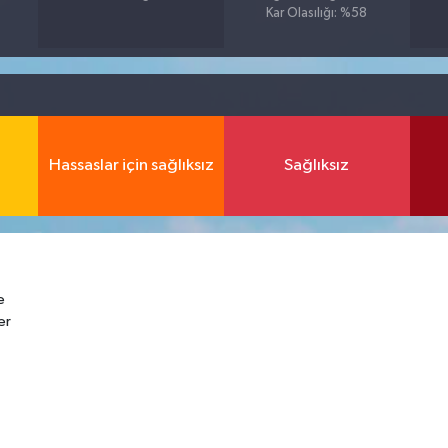
Kar Olasılığı: %58
Hassaslar için sağlıksız
Sağlıksız
e
er