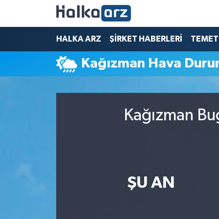
HALKA ARZ
HALKA ARZ
ŞİRKET HABERLERİ
TEMET
Kağızman Hava Dur
SERMAYE ARTIRIMI
ŞİRKET HABERLERİ
Kağızman Bug
TEMETTÜ
İletişim
ŞU AN