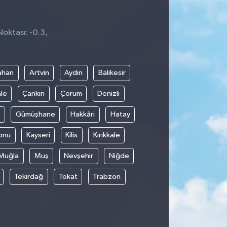
Noktası: -0.3,
0
ahan
Artvin
Aydın
Balıkesir
le
Çankırı
Çorum
Denizli
Gümüşhane
Hakkâri
Hatay
onu
Kayseri
Kilis
Kırıkkale
Muğla
Muş
Nevşehir
Niğde
Tekirdağ
Tokat
Trabzon