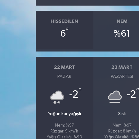
HISSEDILEN
NEM
°
6
%61
22 MART
23 MART
PAZAR
PAZARTESI
°
-2
-2
Yoğun kar yağışlı
Sisli
Nem: %97
Nem: %97
Rüzgar: 9 km/h
Rüzgar: 8 km/h
Yağış Olasılığı: %90
Yağış Olasılığı: %8