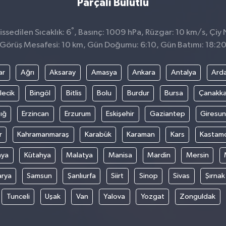
Parçalı Bulutlu
°
ssedilen Sıcaklık: 6
, Basınç: 1009 hPa, Rüzgar: 10 km/s, Çiy 
Görüş Mesafesi: 10 km, Gün Doğumu: 6:10, Gün Batımı: 18:2
ar
Ağrı
Aksaray
Amasya
Ankara
Antalya
Ard
lecik
Bingöl
Bitlis
Bolu
Burdur
Bursa
Çanakka
ığ
Erzincan
Erzurum
Eskişehir
Gaziantep
Giresun
r
Kahramanmaraş
Karabük
Karaman
Kars
Kastam
nya
Kütahya
Malatya
Manisa
Mardin
Mersin
arya
Samsun
Şanlıurfa
Siirt
Sinop
Sivas
Şırnak
Tunceli
Uşak
Van
Yalova
Yozgat
Zonguldak