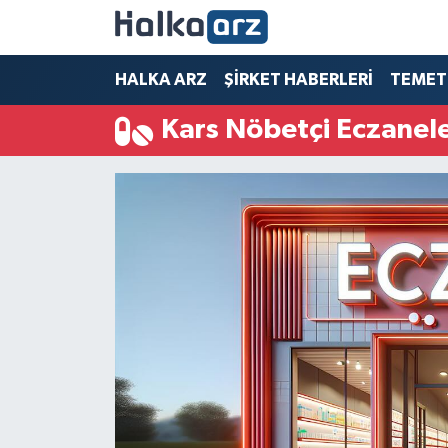
HALKA ARZ
HALKA ARZ
ŞİRKET HABERLERİ
TEMET
Kars Nöbetçi Eczanel
SERMAYE ARTIRIMI
ŞİRKET HABERLERİ
TEMETTÜ
İletişim