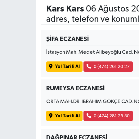
Kars Kars
06 Ağustos 2
adres, telefon ve konuml
ŞİFA ECZANESİ
İstasyon Mah. Medet Alibeyoğlu Cad. 
Yol Tarifi Al
0 (474) 261 20 27
RUMEYSA ECZANESİ
ORTA MAH.DR. İBRAHİM GÖKÇE CAD. N
Yol Tarifi Al
0 (474) 281 25 50
DAĞPINAR ECZANESİ