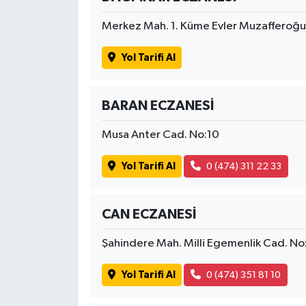
Merkez Mah. 1. Küme Evler Muzafferoğul
Yol Tarifi Al
BARAN ECZANESİ
Musa Anter Cad. No:10
Yol Tarifi Al
0 (474) 311 22 33
CAN ECZANESİ
Şahindere Mah. Milli Egemenlik Cad. No
Yol Tarifi Al
0 (474) 351 81 10