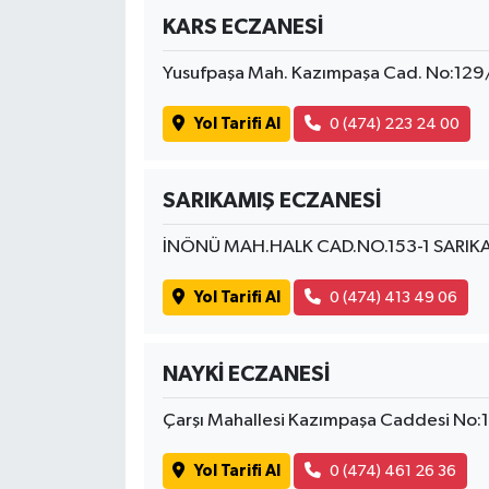
KARS ECZANESİ
Yusufpaşa Mah. Kazımpaşa Cad. No:129
Yol Tarifi Al
0 (474) 223 24 00
SARIKAMIŞ ECZANESİ
İNÖNÜ MAH.HALK CAD.NO.153-1 SARIK
Yol Tarifi Al
0 (474) 413 49 06
NAYKİ ECZANESİ
Çarşı Mahallesi Kazımpaşa Caddesi No
Yol Tarifi Al
0 (474) 461 26 36