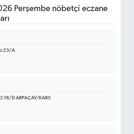
026 Perşembe nöbetçi eczane
arı
No:23/A
O:18/D ARPAÇAY/KARS