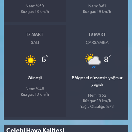
Nem: %59
Nem: %61
Rüzgar: 18 km/h
Rüzgar: 19 km/h
17 MART
18 MART
SALI
ÇARŞAMBA
°
°
6
8
Güneşli
Bölgesel düzensiz yağmur
yağışlı
Nem: %48
Rüzgar: 13 km/h
Nem: %52
Rüzgar: 19 km/h
Yağış Olasılığı: %78
Çelebi Hava Kalitesi