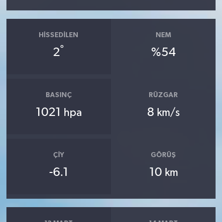
HISSEDILEN
NEM
°
2
%54
BASINÇ
RÜZGAR
1021
8
hpa
km/s
ÇIY
GÖRÜŞ
-6.1
10
km