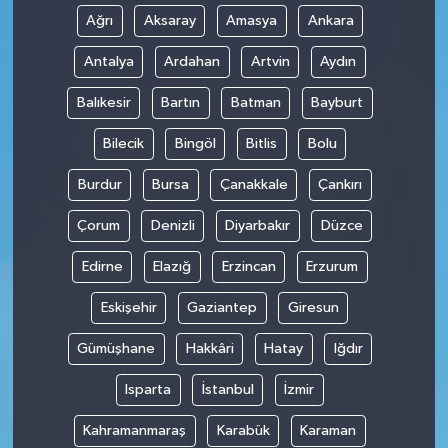
Ağrı
Aksaray
Amasya
Ankara
Antalya
Ardahan
Artvin
Aydın
Balıkesir
Bartın
Batman
Bayburt
Bilecik
Bingöl
Bitlis
Bolu
Burdur
Bursa
Çanakkale
Çankırı
Çorum
Denizli
Diyarbakır
Düzce
Edirne
Elazığ
Erzincan
Erzurum
Eskişehir
Gaziantep
Giresun
Gümüşhane
Hakkâri
Hatay
Iğdır
Isparta
İstanbul
İzmir
Kahramanmaraş
Karabük
Karaman