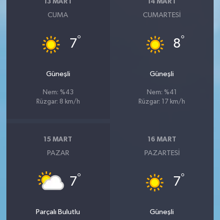
13 MART
14 MART
CUMA
CUMARTESI
°
°
7
8
Güneşli
Güneşli
Nem: %43
Nem: %41
Rüzgar: 8 km/h
Rüzgar: 17 km/h
15 MART
16 MART
PAZAR
PAZARTESI
°
°
7
7
Parçalı Bulutlu
Güneşli