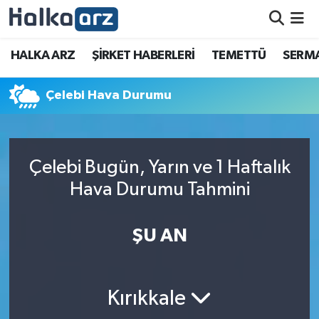
HALKA ARZ
HALKA ARZ
ŞİRKET HABERLERİ
TEMETTÜ
SERMA
SERMAYE ARTIRIMI
Çelebi Hava Durumu
ŞİRKET HABERLERİ
TEMETTÜ
Çelebi Bugün, Yarın ve 1 Haftalık
Hava Durumu Tahmini
İletişim
ŞU AN
Kırıkkale