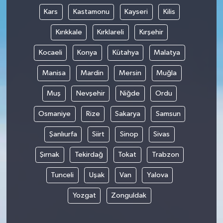
Kars
Kastamonu
Kayseri
Kilis
Kırıkkale
Kırklareli
Kırşehir
Kocaeli
Konya
Kütahya
Malatya
Manisa
Mardin
Mersin
Muğla
Muş
Nevşehir
Niğde
Ordu
Osmaniye
Rize
Sakarya
Samsun
Şanlıurfa
Siirt
Sinop
Sivas
Şırnak
Tekirdağ
Tokat
Trabzon
Tunceli
Uşak
Van
Yalova
Yozgat
Zonguldak