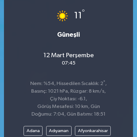
°
11
Güneşli
12 Mart Perşembe
07:45
°
Nem: %54, Hissedilen Sıcaklık: 2
,
Basınç: 1021 hPa, Rüzgar: 8 km/s,
Çiy Noktası: -6.1,
Görüş Mesafesi: 10 km, Gün
Doğumu: 7:04, Gün Batımı: 18:51
Adana
Adıyaman
Afyonkarahisar