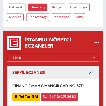
Babaeski
Demirköy
Kofçaz
Lüleburgaz
Merkez
Pehlivanköy
Pınarhisar
Vize
İSTANBUL NÖBETÇI
ECZANELER
SERPİL ECZANESİ
CİHANGİR MAH.CİHANGİR CAD. NO:37D
Yol Tarifi Al
0 (212) 251 26 83